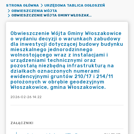
STRONA GŁÓWNA
URZĘDOWA TABLICA OGŁOSZEŃ
OBWIESZCZENIA WÓJTA
OBWIESZCZENIE WÓJTA GMINY WŁOSZAKOWICE O WYDANIU DECYZJI O WARUNKACH ZABUDOWY DLA INWESTYCJI DOTYCZĄCEJ BUDOWY BUDYNKU MIESZKALNEGO JEDNORODZINNEGO WOLNOSTOJĄCEGO WRAZ Z INSTALACJAMI I URZĄDZENIAMI TECHNICZNYMI ORAZ POZOSTAŁĄ NIEZBĘDNĄ INFRASTRUKTURĄ NA DZIAŁKACH OZNACZONYCH NUMERAMI EWIDENCYJNYMI GRUNTÓW 210/17 I 214/11 POŁOŻONYCH W OBRĘBIE GEODEZYJNYM WŁOSZAKOWICE, GMINA WŁOSZAKOWICE.
Obwieszczenie Wójta Gminy Włoszakowice
o wydaniu decyzji o warunkach zabudowy
dla inwestycji dotyczącej budowy budynku
mieszkalnego jednorodzinnego
wolnostojącego wraz z instalacjami i
urządzeniami technicznymi oraz
pozostałą niezbędną infrastrukturą na
działkach oznaczonych numerami
ewidencyjnymi gruntów 210/17 i 214/11
położonych w obrębie geodezyjnym
Włoszakowice, gmina Włoszakowice.
2026-02-26 14:22
ZAŁĄCZNIKI