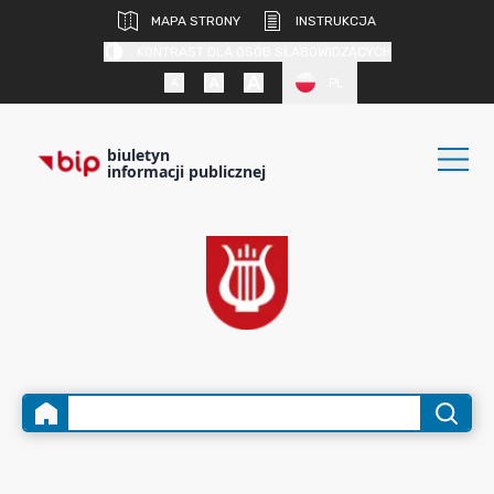
MAPA STRONY
INSTRUKCJA
KONTRAST DLA OSÓB SŁABOWIDZĄCYCH
PL
biuletyn
informacji publicznej