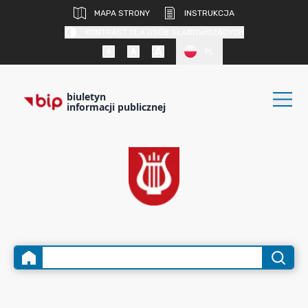
MAPA STRONY
INSTRUKCJA
KONTRAST DLA OSÓB SŁABOWIDZĄCYCH
PL
biuletyn
informacji publicznej