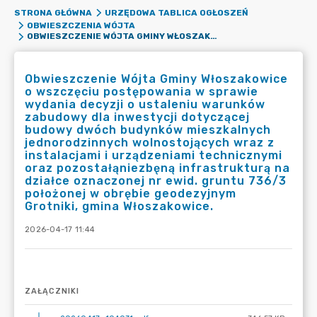
STRONA GŁÓWNA
URZĘDOWA TABLICA OGŁOSZEŃ
OBWIESZCZENIA WÓJTA
OBWIESZCZENIE WÓJTA GMINY WŁOSZAKOWICE O WSZCZĘCIU POSTĘPOWANIA W SPRAWIE WYDANIA DECYZJI O USTALENIU WARUNKÓW ZABUDOWY DLA INWESTYCJI DOTYCZĄCEJ BUDOWY DWÓCH BUDYNKÓW MIESZKALNYCH JEDNORODZINNYCH WOLNOSTOJĄCYCH WRAZ Z INSTALACJAMI I URZĄDZENIAMI TECHNICZNYMI ORAZ POZOSTAŁĄNIEZBĘNĄ INFRASTRUKTURĄ NA DZIAŁCE OZNACZONEJ NR EWID. GRUNTU 736/3 POŁOŻONEJ W OBRĘBIE GEODEZYJNYM GROTNIKI, GMINA WŁOSZAKOWICE.
Obwieszczenie Wójta Gminy Włoszakowice
o wszczęciu postępowania w sprawie
wydania decyzji o ustaleniu warunków
zabudowy dla inwestycji dotyczącej
budowy dwóch budynków mieszkalnych
jednorodzinnych wolnostojących wraz z
instalacjami i urządzeniami technicznymi
oraz pozostałąniezbęną infrastrukturą na
działce oznaczonej nr ewid. gruntu 736/3
położonej w obrębie geodezyjnym
Grotniki, gmina Włoszakowice.
2026-04-17 11:44
ZAŁĄCZNIKI