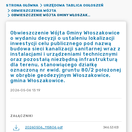
STRONA GŁÓWNA
URZĘDOWA TABLICA OGŁOSZEŃ
OBWIESZCZENIA WÓJTA
OBWIESZCZENIE WÓJTA GMINY WŁOSZAKOWICE O WYDANIU DECYZJI O USTALENIU LOKALIZACJI INWESTYCJI CELU PUBLICZNEGO POD NAZWĄ BUDOWA SIECI KANALIZACJI SANITARNEJ WRAZ Z INSTALACJAMI I URZĄDZENIAMI TECHNICZNYMI ORAZ POZOSTAŁĄ NIEZBĘDNĄ INFRASTRUKTURĄ DLA TERENU, STANOWIĄCEGO DZIAŁKĘ OZNACZONĄ NR EWID. GRUNTU 80/2 POŁOŻONEJ W OBRĘBIE GEODEZYJNYM WŁOSZAKOWICE, GMINA WŁOSZAKOWICE.
Obwieszczenie Wójta Gminy Włoszakowice
o wydaniu decyzji o ustaleniu lokalizacji
inwestycji celu publicznego pod nazwą
budowa sieci kanalizacji sanitarnej wraz z
instalacjami i urządzeniami technicznymi
oraz pozostałą niezbędną infrastrukturą
dla terenu, stanowiącego działkę
oznaczoną nr ewid. gruntu 80/2 położonej
w obrębie geodezyjnym Włoszakowice,
gmina Włoszakowice.
2026-05-06 13:19
ZAŁĄCZNIKI
20260506_115806.pdf
346.53 KB