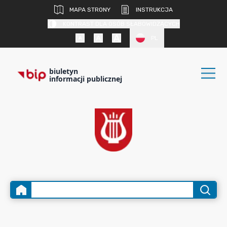
MAPA STRONY
INSTRUKCJA
KONTRAST DLA OSÓB SŁABOWIDZĄCYCH
PL
biuletyn
informacji publicznej