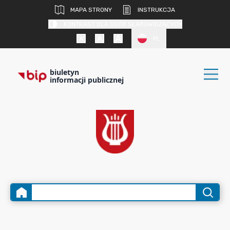
MAPA STRONY
INSTRUKCJA
KONTRAST DLA OSÓB SŁABOWIDZĄCYCH
PL
biuletyn
informacji publicznej