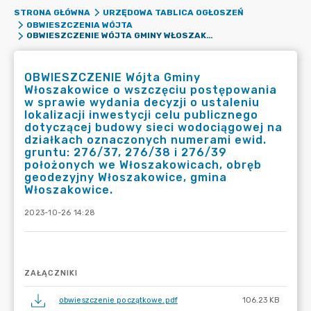
STRONA GŁÓWNA
URZĘDOWA TABLICA OGŁOSZEŃ
OBWIESZCZENIA WÓJTA
OBWIESZCZENIE WÓJTA GMINY WŁOSZAKOWICE O WSZCZĘCIU POSTĘPOWANIA W SPRAWIE WYDANIA DECYZJI O USTALENIU LOKALIZACJI INWESTYCJI CELU PUBLICZNEGO DOTYCZĄCEJ BUDOWY SIECI WODOCIĄGOWEJ NA DZIAŁKACH OZNACZONYCH NUMERAMI EWID. GRUNTU: 276/37, 276/38 I 276/39 POŁOŻONYCH WE WŁOSZAKOWICACH, OBRĘB GEODEZYJNY WŁOSZAKOWICE, GMINA WŁOSZAKOWICE.
OBWIESZCZENIE Wójta Gminy
Włoszakowice o wszczęciu postępowania
w sprawie wydania decyzji o ustaleniu
lokalizacji inwestycji celu publicznego
dotyczącej budowy sieci wodociągowej na
działkach oznaczonych numerami ewid.
gruntu: 276/37, 276/38 i 276/39
położonych we Włoszakowicach, obręb
geodezyjny Włoszakowice, gmina
Włoszakowice.
2023-10-26 14:28
ZAŁĄCZNIKI
obwieszczenie początkowe.pdf
106.23 KB