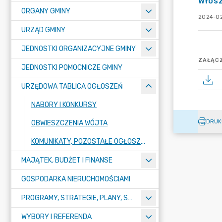
Włos
ORGANY GMINY
2024-02
URZĄD GMINY
JEDNOSTKI ORGANIZACYJNE GMINY
ZAŁĄCZ
JEDNOSTKI POMOCNICZE GMINY
URZĘDOWA TABLICA OGŁOSZEŃ
NABORY I KONKURSY
DRUK
OBWIESZCZENIA WÓJTA
KOMUNIKATY, POZOSTAŁE OGŁOSZENIA, OBWIESZCZENIA I INFORMACJE
MAJĄTEK, BUDŻET I FINANSE
GOSPODARKA NIERUCHOMOŚCIAMI
PROGRAMY, STRATEGIE, PLANY, SPRAWOZDANIA I OPRACOWANIA
WYBORY I REFERENDA