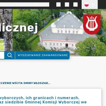
TRAST DLA OSÓB SŁABOWIDZĄCYCH
PL
licznej
WYSZUKIWANIE ZAAWANSOWANE
OBWIESZCZENIE WÓJTA GMINY WŁOSZAKOWICE O OKRĘGACH WYBORCZYCH, ICH GRANICACH I NUMERACH, LICZBIE RADNYCH WYBIERANYCH W OKRĘGACH WYBORCZYCH ORAZ SIEDZIBIE GMINNEJ KOMISJI WYBORCZEJ WE WŁOSZAKOWICACH
yborczych, ich granicach i numerach,
z siedzibie Gminnej Komisji Wyborczej we