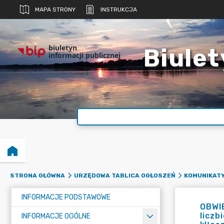
MAPA STRONY
INSTRUKCJA
biuletyn
Biulet
informacji publicznej
STRONA GŁÓWNA
URZĘDOWA TABLICA OGŁOSZEŃ
KOMUNIKATY
INFORMACJE PODSTAWOWE
OBWIE
liczb
INFORMACJE OGÓLNE