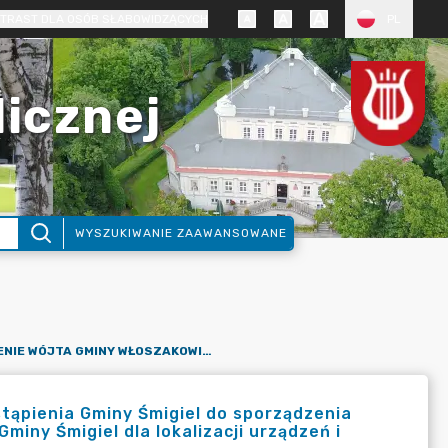
TRAST DLA OSÓB SŁABOWIDZĄCYCH
PL
licznej
WYSZUKIWANIE ZAAWANSOWANE
OGŁOSZENIE WÓJTA GMINY WŁOSZAKOWICE W SPRAWIE PRZYSTĄPIENIA GMINY ŚMIGIEL DO SPORZĄDZENIA MIEJSCOWEGO PLANU ZAGOSPODAROWANIA PRZESTRZENNEGO GMINY ŚMIGIEL DLA LOKALIZACJI URZĄDZEŃ I INSTALACJI WYKORZYSTUJĄCYCH OZE
ąpienia Gminy Śmigiel do sporządzenia
ny Śmigiel dla lokalizacji urządzeń i