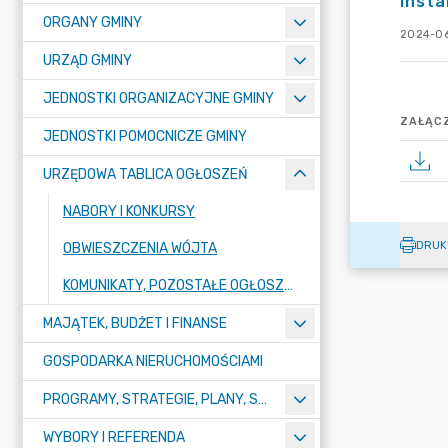
insta
ORGANY GMINY
2024-06
URZĄD GMINY
JEDNOSTKI ORGANIZACYJNE GMINY
ZAŁĄCZ
JEDNOSTKI POMOCNICZE GMINY
URZĘDOWA TABLICA OGŁOSZEŃ
NABORY I KONKURSY
DRUK
OBWIESZCZENIA WÓJTA
KOMUNIKATY, POZOSTAŁE OGŁOSZENIA, OBWIESZCZENIA I INFORMACJE
MAJĄTEK, BUDŻET I FINANSE
GOSPODARKA NIERUCHOMOŚCIAMI
PROGRAMY, STRATEGIE, PLANY, SPRAWOZDANIA I OPRACOWANIA
WYBORY I REFERENDA