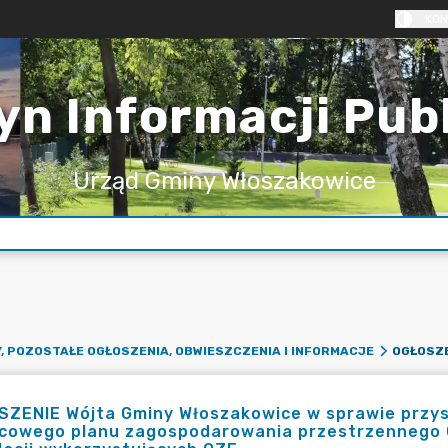
KON
yn Informacji Pub
Urząd Gminy Włoszakowice
, POZOSTAŁE OGŁOSZENIA, OBWIESZCZENIA I INFORMACJE
ZENIE Wójta Gminy Włoszakowice w sprawie przyst
cowego planu zagospodarowania przestrzennego Gmi