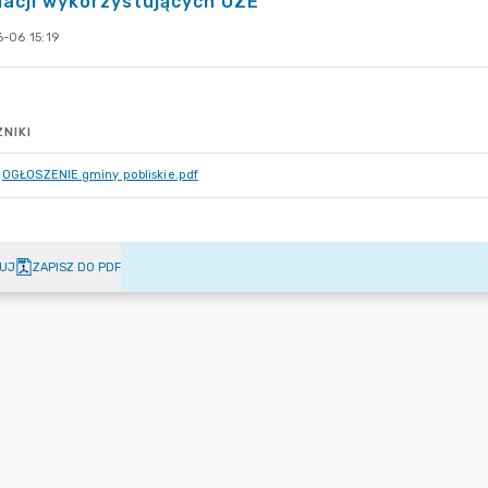
lacji wykorzystujących OZE
-06 15:19
NIKI
OGŁOSZENIE gminy pobliskie.pdf
UJ
ZAPISZ DO PDF