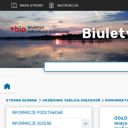
MAPA STRONY
INSTRUKCJA
biuletyn
Biulet
informacji publicznej
STRONA GŁÓWNA
URZĘDOWA TABLICA OGŁOSZEŃ
KOMUNIKATY
INFORMACJE PODSTAWOWE
OGŁOS
miejs
INFORMACJE OGÓLNE