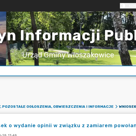
KON
yn Informacji Pub
Urząd Gminy Włoszakowice
, POZOSTAŁE OGŁOSZENIA, OBWIESZCZENIA I INFORMACJE
ek o wydanie opinii w związku z zamiarem powoła
-28 13:48