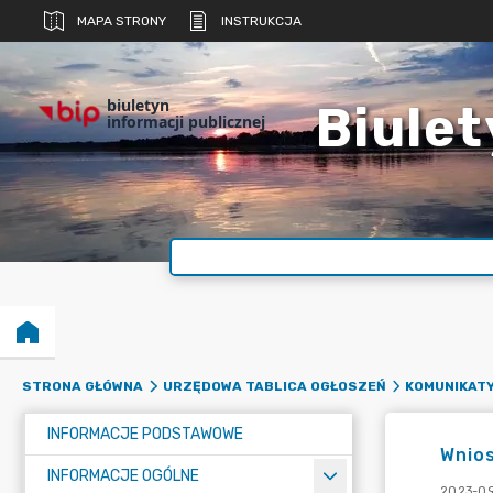
MAPA STRONY
INSTRUKCJA
biuletyn
Biulet
informacji publicznej
STRONA GŁÓWNA
URZĘDOWA TABLICA OGŁOSZEŃ
KOMUNIKATY
INFORMACJE PODSTAWOWE
Wnios
INFORMACJE OGÓLNE
2023-09