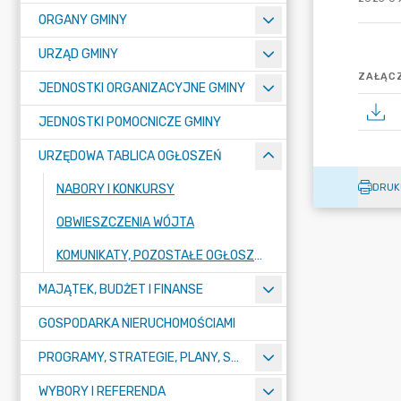
ORGANY GMINY
URZĄD GMINY
ZAŁĄCZ
JEDNOSTKI ORGANIZACYJNE GMINY
JEDNOSTKI POMOCNICZE GMINY
URZĘDOWA TABLICA OGŁOSZEŃ
DRUK
NABORY I KONKURSY
OBWIESZCZENIA WÓJTA
KOMUNIKATY, POZOSTAŁE OGŁOSZENIA, OBWIESZCZENIA I INFORMACJE
MAJĄTEK, BUDŻET I FINANSE
GOSPODARKA NIERUCHOMOŚCIAMI
PROGRAMY, STRATEGIE, PLANY, SPRAWOZDANIA I OPRACOWANIA
WYBORY I REFERENDA