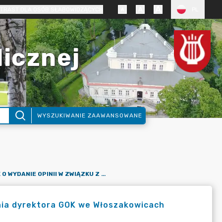
TRAST DLA OSÓB SŁABOWIDZĄCYCH
PL
licznej
WYSZUKIWANIE ZAAWANSOWANE
WNIOSEK O WYDANIE OPINII W ZWIĄZKU Z ZAMIAREM POWOŁANIA DYREKTORA GOK WE WŁOSZAKOWICACH
nia dyrektora GOK we Włoszakowicach