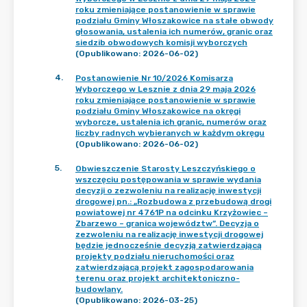
roku zmieniające postanowienie w sprawie
podziału Gminy Włoszakowice na stałe obwody
głosowania, ustalenia ich numerów, granic oraz
siedzib obwodowych komisji wyborczych
(Opublikowano: 2026-06-02)
4
.
Postanowienie Nr 10/2026 Komisarza
Wyborczego w Lesznie z dnia 29 maja 2026
roku zmieniające postanowienie w sprawie
podziału Gminy Włoszakowice na okręgi
wyborcze, ustalenia ich granic, numerów oraz
liczby radnych wybieranych w każdym okręgu
(Opublikowano: 2026-06-02)
5
.
Obwieszczenie Starosty Leszczyńskiego o
wszczęciu postępowania w sprawie wydania
decyzji o zezwoleniu na realizację inwestycji
drogowej pn.: „Rozbudowa z przebudową drogi
powiatowej nr 4761P na odcinku Krzyżowiec –
Zbarzewo – granica województw”. Decyzja o
zezwoleniu na realizację inwestycji drogowej
będzie jednocześnie decyzją zatwierdzającą
projekty podziału nieruchomości oraz
zatwierdzającą projekt zagospodarowania
terenu oraz projekt architektoniczno-
budowlany.
(Opublikowano: 2026-03-25)