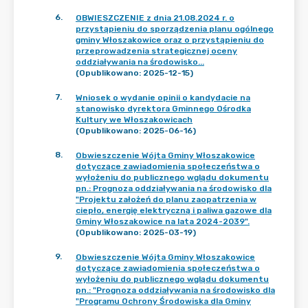
6
.
OBWIESZCZENIE z dnia 21.08.2024 r. o
przystąpieniu do sporządzenia planu ogólnego
gminy Włoszakowice oraz o przystąpieniu do
przeprowadzenia strategicznej oceny
oddziaływania na środowisko...
(Opublikowano: 2025-12-15)
7
.
Wniosek o wydanie opinii o kandydacie na
stanowisko dyrektora Gminnego Ośrodka
Kultury we Włoszakowicach
(Opublikowano: 2025-06-16)
8
.
Obwieszczenie Wójta Gminy Włoszakowice
dotyczące zawiadomienia społeczeństwa o
wyłożeniu do publicznego wglądu dokumentu
pn.: Prognoza oddziaływania na środowisko dla
"Projektu założeń do planu zaopatrzenia w
ciepło, energię elektryczną i paliwa gazowe dla
Gminy Włoszakowice na lata 2024-2039".
(Opublikowano: 2025-03-19)
9
.
Obwieszczenie Wójta Gminy Włoszakowice
dotyczące zawiadomienia społeczeństwa o
wyłożeniu do publicznego wglądu dokumentu
pn.: "Prognoza oddziaływania na środowisko dla
"Programu Ochrony Środowiska dla Gminy