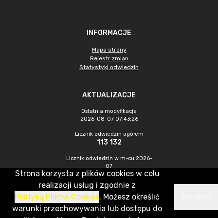
INFORMACJE
Mapa strony
Rejestr zmian
Statystyki odwiedzin
AKTUALIZACJE
Ostatnia modyfikacja
2026-08-07 07:43:26
Licznik odwiedzin ogółem
113 132
Licznik odwiedzin w m-cu 2026-
07
Strona korzysta z plików cookies w celu
462
realizacji usług i zgodnie z
Polityką Plików Cookies
. Możesz określić
Zamknij
CMS & Hosting: Nefeni Sp. z o.o.
warunki przechowywania lub dostępu do