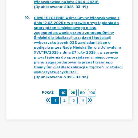
Włoszakowice na lata 2024-2030".
(Opublikowano: 2025-03-19)
10
.
OBWIESZCZENIE Wójta Gminy Włoszakowice z
dnia 12.03.2025 r. w sprawie przystąpienia do
sporządzenia miejscowego planu
zagospodarowania przestrzennego Gminy
Śmigiel dla lokalizacji urządzeń i instalacji
wykorzystujących OZE zawiadamiające o
podjęciu przez Radę Miejską Śmigla Uchwały nr
XVI/119/2025 z dnia 27 luty 2025 r. w sprawie
przystąpienia do sporządzenia miejscowego
planu zagospodarowania przestrzennego
Gminy Śmigiel dla lokalizacji urządzeń i instalacji
wykorzystujących OZE.
(Opublikowano: 2025-03-12)
POKAŻ
:
10
25
50
100
1
2
3
4