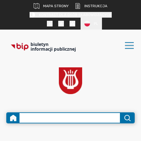
MAPA STRONY
INSTRUKCJA
KONTRAST DLA OSÓB SŁABOWIDZĄCYCH
PL
biuletyn
informacji publicznej