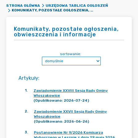
STRONA GŁÓWNA
URZĘDOWA TABLICA OGŁOSZEŃ
KOMUNIKATY, POZOSTAŁE OGŁOSZENIA, OBWIESZCZENIA I INFORMACJE
Komunikaty, pozostałe ogłoszenia,
obwieszczenia i informacje
sortowanie:
Artykuły
:
1
.
Zawiadomienie XXVIII Sesja Rady Gminy
Włoszakowice
(Opublikowano: 2026-07-24)
2
.
Zawiadomienie XXVII Sesja Rady Gminy
Włoszakowice
(Opublikowano: 2026-06-26)
3
.
Postanowienie Nr 9/2026 Komisarza
Wyborczego w Lesznie z dnia 29 maja 2026