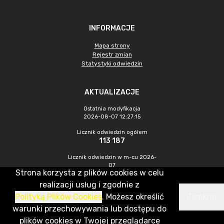
INFORMACJE
Mapa strony
Rejestr zmian
Statystyki odwiedzin
AKTUALIZACJE
Ostatnia modyfikacja
2026-08-07 12:27:15
Licznik odwiedzin ogółem
113 187
Licznik odwiedzin w m-cu 2026-
07
Strona korzysta z plików cookies w celu
517
realizacji usług i zgodnie z
Polityką Plików Cookies
. Możesz określić
Zamknij
CMS & Hosting: Nefeni Sp. z o.o.
warunki przechowywania lub dostępu do
plików cookies w Twojej przeglądarce