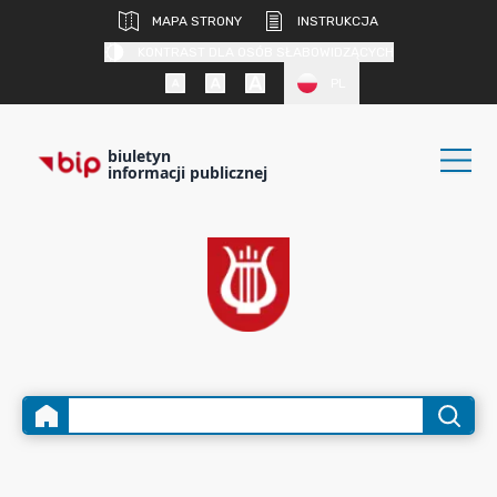
MAPA STRONY
INSTRUKCJA
KONTRAST DLA OSÓB SŁABOWIDZĄCYCH
PL
biuletyn
informacji publicznej