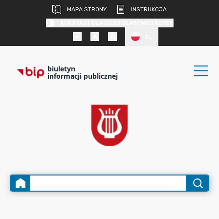
MAPA STRONY
INSTRUKCJA
KONTRAST DLA OSÓB SŁABOWIDZĄCYCH
PL
biuletyn
informacji publicznej