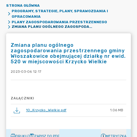
STRONA GŁÓWNA
PROGRAMY, STRATEGIE, PLANY, SPRAWOZDANIA I
OPRACOWANIA
PLANY ZAGOSPODAROWANIA PRZESTRZENNEGO
ZMIANA PLANU OGÓLNEGO ZAGOSPODAROWANIA PRZESTRZENNEGO GMINY WŁOSZAKOWICE OBEJMUJĄCEJ DZIAŁKĘ NR EWID. 520 W MIEJSCOWOŚCI KRZYCKO WIELKIE
Zmiana planu ogólnego
zagospodarowania przestrzennego gminy
Włoszakowice obejmującej działkę nr ewid.
520 w miejscowości Krzycko Wielkie
2023-03-06 12:17
ZAŁĄCZNIKI
10_Krzycko_Wielkie.pdf
1.06 MB
DRUKUJ
ZAPISZ DO PDF
METRYCZKA