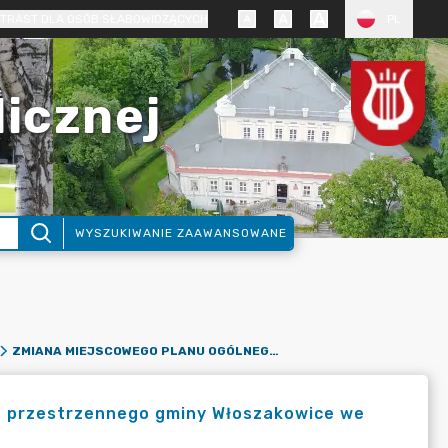
TRAST DLA OSÓB SŁABOWIDZĄCYCH
PL
licznej
WYSZUKIWANIE ZAAWANSOWANE
ZMIANA MIEJSCOWEGO PLANU OGÓLNEGO ZAGOSPODAROWANIA PRZESTRZENNEGO GMINY WŁOSZAKOWICE WE WŁOSZAKOWICACH - DROGA DO UL. OSADY (DZ. NR 49/3, 49/4)
 przestrzennego gminy Włoszakowice we