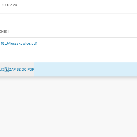
-10 09:24
NIKI
18_Wloszakowice.pdf
UJ
ZAPISZ DO PDF