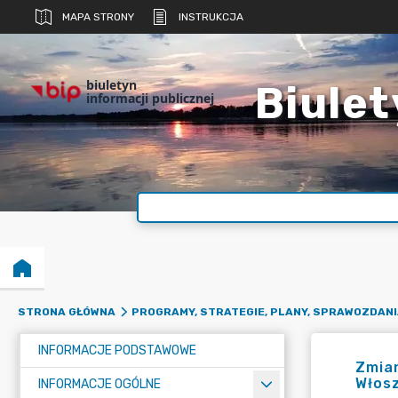
MAPA STRONY
INSTRUKCJA
biuletyn
Biulet
informacji publicznej
STRONA GŁÓWNA
PROGRAMY, STRATEGIE, PLANY, SPRAWOZDANI
INFORMACJE PODSTAWOWE
Zmia
Włosz
INFORMACJE OGÓLNE