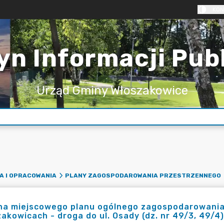
KON
yn Informacji Pub
Urząd Gminy Włoszakowice
A I OPRACOWANIA
PLANY ZAGOSPODAROWANIA PRZESTRZENNEGO
na miejscowego planu ogólnego zagospodarowania
akowicach - droga do ul. Osady (dz. nr 49/3, 49/4)