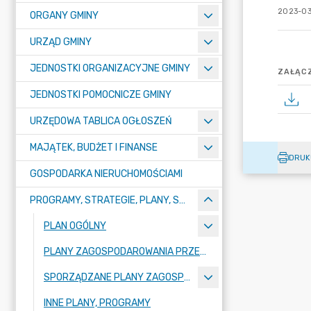
2023-03
ORGANY GMINY
URZĄD GMINY
JEDNOSTKI ORGANIZACYJNE GMINY
ZAŁĄCZ
JEDNOSTKI POMOCNICZE GMINY
URZĘDOWA TABLICA OGŁOSZEŃ
MAJĄTEK, BUDŻET I FINANSE
DRUK
GOSPODARKA NIERUCHOMOŚCIAMI
PROGRAMY, STRATEGIE, PLANY, SPRAWOZDANIA I OPRACOWANIA
PLAN OGÓLNY
PLANY ZAGOSPODAROWANIA PRZESTRZENNEGO
SPORZĄDZANE PLANY ZAGOSPODAROWANIA PRZESTRZENNEGO
INNE PLANY, PROGRAMY