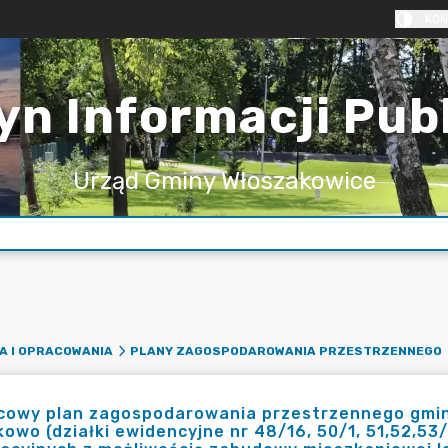
KON
yn Informacji Pub
Urząd Gminy Włoszakowice
A I OPRACOWANIA
PLANY ZAGOSPODAROWANIA PRZESTRZENNEGO
cowy plan zagospodarowania przestrzennego gminy
owo (działki ewidencyjne nr 48/16, 50/1, 51,52,53/1