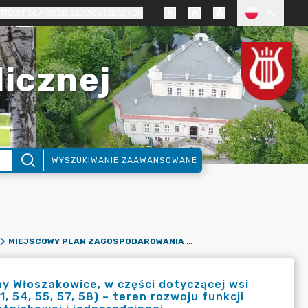
TRAST DLA OSÓB SŁABOWIDZĄCYCH
PL
licznej
WYSZUKIWANIE ZAAWANSOWANE
MIEJSCOWY PLAN ZAGOSPODAROWANIA PRZESTRZENNEGO GMINY WŁOSZAKOWICE, W CZĘŚCI DOTYCZĄCEJ WSI BOSZKOWO (DZIAŁKI EWIDENCYJNE NR 48/16, 50/1, 51,52,53/1, 54, 55, 57, 58) – TEREN ROZWOJU FUNKCJI REKREACYJNYCH Z MOŻLIWOŚCIĄ ZABUDOWY MIESZKANIOWEJ LETNISKOWEJ I JEDNORODZINNEJ
 Włoszakowice, w części dotyczącej wsi
, 54, 55, 57, 58) – teren rozwoju funkcji