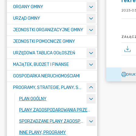
rekre
ORGANY GMINY
2023-03
URZĄD GMINY
JEDNOSTKI ORGANIZACYJNE GMINY
ZAŁĄCZ
JEDNOSTKI POMOCNICZE GMINY
URZĘDOWA TABLICA OGŁOSZEŃ
MAJĄTEK, BUDŻET I FINANSE
DRUK
GOSPODARKA NIERUCHOMOŚCIAMI
PROGRAMY, STRATEGIE, PLANY, SPRAWOZDANIA I OPRACOWANIA
PLAN OGÓLNY
PLANY ZAGOSPODAROWANIA PRZESTRZENNEGO
SPORZĄDZANE PLANY ZAGOSPODAROWANIA PRZESTRZENNEGO
INNE PLANY, PROGRAMY