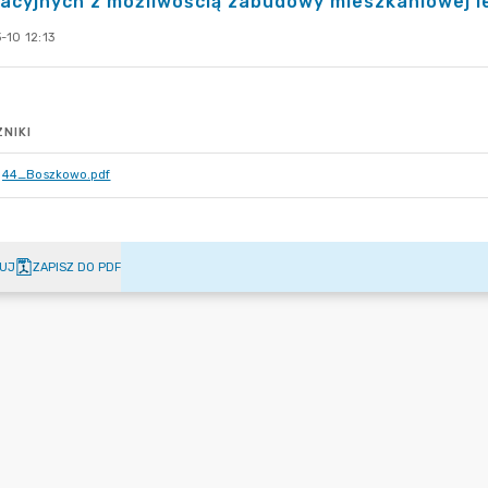
acyjnych z możliwością zabudowy mieszkaniowej le
-10 12:13
NIKI
44_Boszkowo.pdf
UJ
ZAPISZ DO PDF