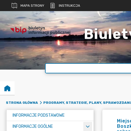
MAPA STRONY
INSTRUKCJA
biuletyn
Biulet
informacji publicznej
STRONA GŁÓWNA
PROGRAMY, STRATEGIE, PLANY, SPRAWOZDANI
INFORMACJE PODSTAWOWE
Miejs
Boszk
INFORMACJE OGÓLNE