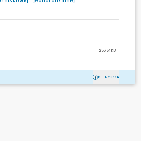
tniskowej i jednorodzinnej
283.51 KB
METRYCZKA