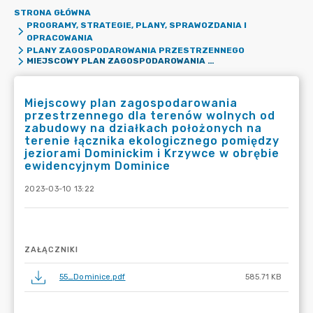
STRONA GŁÓWNA
PROGRAMY, STRATEGIE, PLANY, SPRAWOZDANIA I
OPRACOWANIA
PLANY ZAGOSPODAROWANIA PRZESTRZENNEGO
MIEJSCOWY PLAN ZAGOSPODAROWANIA PRZESTRZENNEGO DLA TERENÓW WOLNYCH OD ZABUDOWY NA DZIAŁKACH POŁOŻONYCH NA TERENIE ŁĄCZNIKA EKOLOGICZNEGO POMIĘDZY JEZIORAMI DOMINICKIM I KRZYWCE W OBRĘBIE EWIDENCYJNYM DOMINICE
Miejscowy plan zagospodarowania
przestrzennego dla terenów wolnych od
zabudowy na działkach położonych na
terenie łącznika ekologicznego pomiędzy
jeziorami Dominickim i Krzywce w obrębie
ewidencyjnym Dominice
2023-03-10 13:22
ZAŁĄCZNIKI
55_Dominice.pdf
585.71 KB