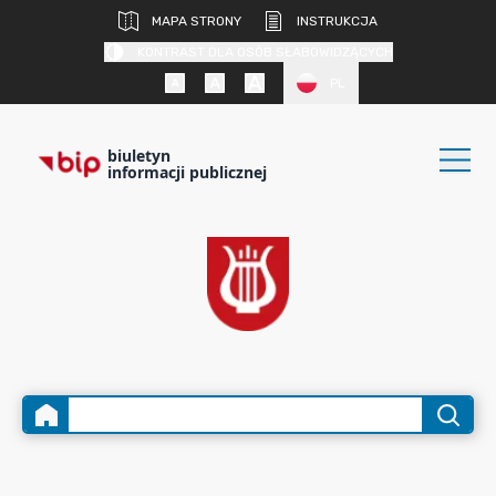
MAPA STRONY
INSTRUKCJA
KONTRAST DLA OSÓB SŁABOWIDZĄCYCH
PL
biuletyn
informacji publicznej