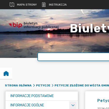
MAPA STRONY
INSTRUKCJA
biuletyn
Biulet
informacji publicznej
STRONA GŁÓWNA
PETYCJE
PETYCJE ZŁOŻONE DO WÓJTA GMI
INFORMACJE PODSTAWOWE
Petyc
INFORMACJE OGÓLNE
2024-05