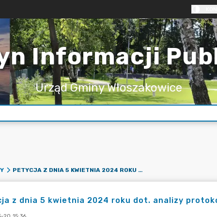
KON
yn Informacji Pub
Urząd Gminy Włoszakowice
PETYCJA Z DNIA 5 KWIETNIA 2024 ROKU DOT. ANALIZY PROTOKOŁÓW Z KONTROLI PRZEPROWADZONEJ PRZEZ NIK
NY
ja z dnia 5 kwietnia 2024 roku dot. analizy proto
-20 15:36