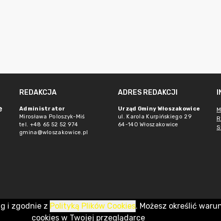
REDAKCJA
ADRES REDAKCJI
e
Administrator
Urząd Gminy Włoszakowice
M
Mirosława Poloszyk-Miś
ul. Karola Kurpińskiego 29
R
tel. +48 65 52 52 974
64-140 Włoszakowice
S
gmina@wloszakowice.pl
ug i zgodnie z
Polityką Plików Cookies
. Możesz określić waru
cookies w Twojej przeglądarce