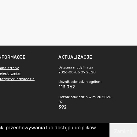
INFORMACJE
AKTUALIZACJE
Ostatnia modyfikacja
apa strony
2026-08-06 09:25:20
ejestr zmian
tatystyki odwiedzin
Licznik odwiedzin ogółem
113 062
Licznik odwiedzin w m-cu 2026-
07
392
nki przechowywania lub dostępu do plików
Zamknij