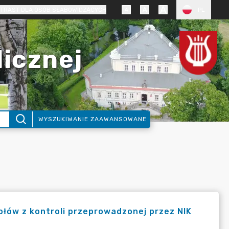
TRAST DLA OSÓB SŁABOWIDZĄCYCH
PL
licznej
WYSZUKIWANIE ZAAWANSOWANE
kołów z kontroli przeprowadzonej przez NIK