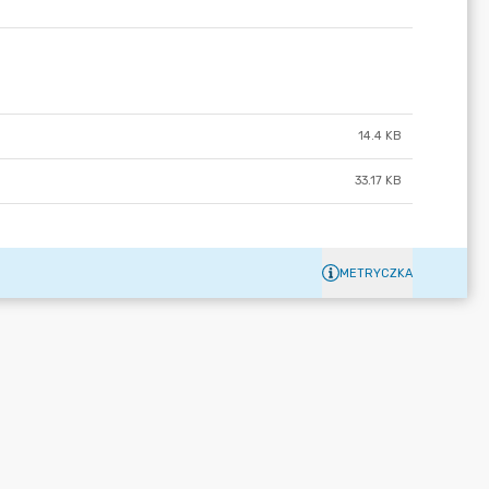
14.4 KB
33.17 KB
METRYCZKA