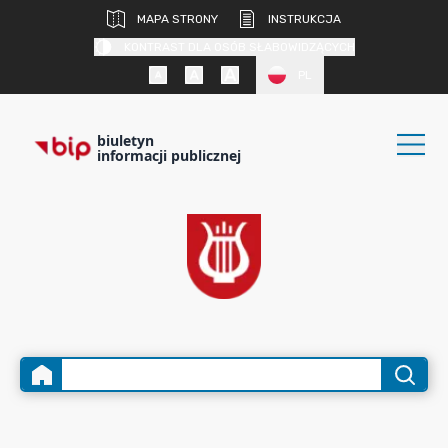
MAPA STRONY
INSTRUKCJA
KONTRAST DLA OSÓB SŁABOWIDZĄCYCH
PL
biuletyn
informacji publicznej