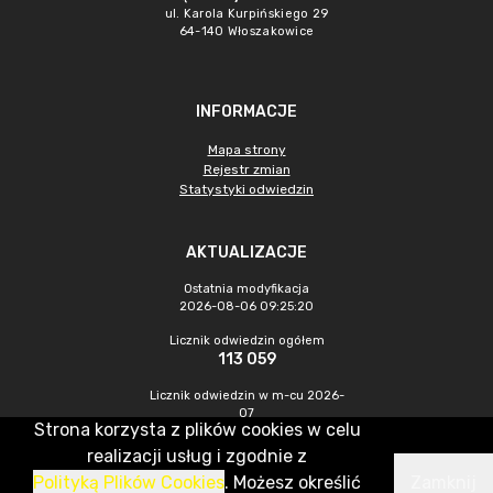
ul. Karola Kurpińskiego 29
64-140 Włoszakowice
INFORMACJE
Mapa strony
Rejestr zmian
Statystyki odwiedzin
AKTUALIZACJE
Ostatnia modyfikacja
2026-08-06 09:25:20
Licznik odwiedzin ogółem
113 059
Licznik odwiedzin w m-cu 2026-
07
Strona korzysta z plików cookies w celu
389
realizacji usług i zgodnie z
Polityką Plików Cookies
. Możesz określić
Zamknij
CMS & Hosting: Nefeni Sp. z o.o.