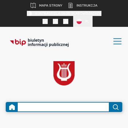
MAPA STRONY
INSTRUKCJA
KONTRAST DLA OSÓB SŁABOWIDZĄCYCH
PL
biuletyn
informacji publicznej