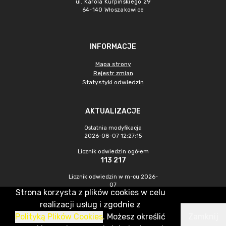
ul. Karola Kurpińskiego 29
64-140 Włoszakowice
INFORMACJE
Mapa strony
Rejestr zmian
Statystyki odwiedzin
AKTUALIZACJE
Ostatnia modyfikacja
2026-08-07 12:27:15
Licznik odwiedzin ogółem
113 217
Licznik odwiedzin w m-cu 2026-
07
Strona korzysta z plików cookies w celu
547
realizacji usług i zgodnie z
Polityką Plików Cookies
. Możesz określić
Zamknij
CMS & Hosting: Nefeni Sp. z o.o.