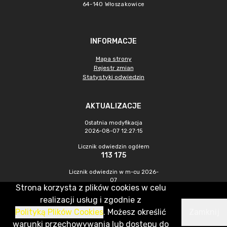
64-140 Włoszakowice
INFORMACJE
Mapa strony
Rejestr zmian
Statystyki odwiedzin
AKTUALIZACJE
Ostatnia modyfikacja
2026-08-07 12:27:15
Licznik odwiedzin ogółem
113 175
Licznik odwiedzin w m-cu 2026-
07
Strona korzysta z plików cookies w celu
505
realizacji usług i zgodnie z
Polityką Plików Cookies
. Możesz określić
Zamknij
CMS & Hosting: Nefeni Sp. z o.o.
warunki przechowywania lub dostępu do