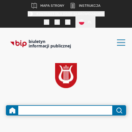
MAPA STRONY
INSTRUKCJA
KONTRAST DLA OSÓB SŁABOWIDZĄCYCH
PL
biuletyn
informacji publicznej