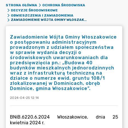
STRONA GŁÓWNA
OCHRONA ŚRODOWISKA
DECYZJE ŚRODOWISKOWE
OBWIESZCZENIA I ZAWIADOMIENIA
ZAWIADOMIENIE WÓJTA GMINY WŁOSZAKOWICE O POSTĘPOWANIU ADMINISTRACYJNYM PROWADZONYM Z UDZIAŁEM SPOŁECZEŃSTWA W SPRAWIE WYDANIA DECYZJI O ŚRODOWISKOWYCH UWARUNKOWANIACH DLA PRZEDSIĘWZIĘCIA PN.: „BUDOWA 40 BUDYNKÓW MIESZKALNYCH JEDNORODZINNYCH WRAZ Z INFRASTRUKTURĄ TECHNICZNĄ NA DZIAŁCE O NUMERZE EWID. GRUNTU 108/1 ZLOKALIZOWANEJ W DOMINICACH, OBRĘB DOMINICE, GMINA WŁOSZAKOWICE”.
Zawiadomienie Wójta Gminy Włoszakowice
o postępowaniu administracyjnym
prowadzonym z udziałem społeczeństwa
w sprawie wydania decyzji o
środowiskowych uwarunkowaniach dla
przedsięwzięcia pn.: „Budowa 40
budynków mieszkalnych jednorodzinnych
wraz z infrastrukturą techniczną na
działce o numerze ewid. gruntu 108/1
zlokalizowanej w Dominicach, obręb
Dominice, gmina Włoszakowice”.
2024-04-25 12:14