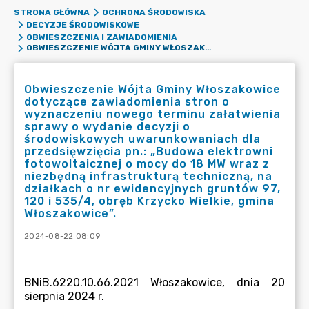
STRONA GŁÓWNA
OCHRONA ŚRODOWISKA
DECYZJE ŚRODOWISKOWE
OBWIESZCZENIA I ZAWIADOMIENIA
OBWIESZCZENIE WÓJTA GMINY WŁOSZAKOWICE DOTYCZĄCE ZAWIADOMIENIA STRON O WYZNACZENIU NOWEGO TERMINU ZAŁATWIENIA SPRAWY O WYDANIE DECYZJI O ŚRODOWISKOWYCH UWARUNKOWANIACH DLA PRZEDSIĘWZIĘCIA PN.: „BUDOWA ELEKTROWNI FOTOWOLTAICZNEJ O MOCY DO 18 MW WRAZ Z NIEZBĘDNĄ INFRASTRUKTURĄ TECHNICZNĄ, NA DZIAŁKACH O NR EWIDENCYJNYCH GRUNTÓW 97, 120 I 535/4, OBRĘB KRZYCKO WIELKIE, GMINA WŁOSZAKOWICE”.
Obwieszczenie Wójta Gminy Włoszakowice
dotyczące zawiadomienia stron o
wyznaczeniu nowego terminu załatwienia
sprawy o wydanie decyzji o
środowiskowych uwarunkowaniach dla
przedsięwzięcia pn.: „Budowa elektrowni
fotowoltaicznej o mocy do 18 MW wraz z
niezbędną infrastrukturą techniczną, na
działkach o nr ewidencyjnych gruntów 97,
120 i 535/4, obręb Krzycko Wielkie, gmina
Włoszakowice”.
2024-08-22 08:09