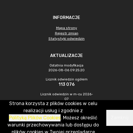
INFORMACJE
Mapa strony
Rejestr zmian
Statystyki odwiedzin
AKTUALIZACJE
Ostatnia modyfikacja
2026-08-06 09:25:20
Licznik odwiedzin ogółem
113 076
Licznik odwiedzin w m-cu 2026-
07
Strona korzysta z plików cookies w celu
406
realizacji usług i zgodnie z
Polityką Plików Cookies
. Możesz określić
Zamknij
CMS & Hosting: Nefeni Sp. z o.o.
warunki przechowywania lub dostępu do
plików cookies w Twojej przeglądarce