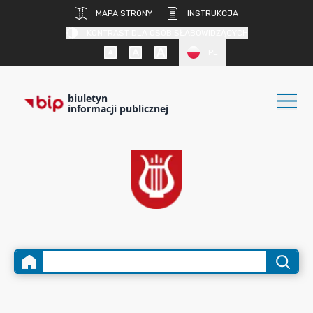
MAPA STRONY
INSTRUKCJA
KONTRAST DLA OSÓB SŁABOWIDZĄCYCH
PL
biuletyn
informacji publicznej