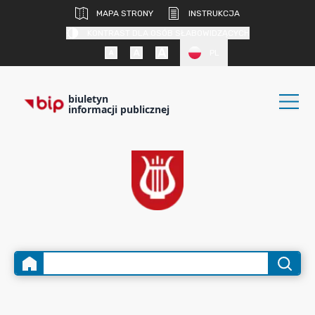
MAPA STRONY
INSTRUKCJA
KONTRAST DLA OSÓB SŁABOWIDZĄCYCH
PL
biuletyn
informacji publicznej