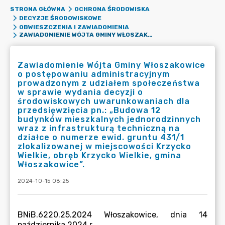
STRONA GŁÓWNA
OCHRONA ŚRODOWISKA
DECYZJE ŚRODOWISKOWE
OBWIESZCZENIA I ZAWIADOMIENIA
ZAWIADOMIENIE WÓJTA GMINY WŁOSZAKOWICE O POSTĘPOWANIU ADMINISTRACYJNYM PROWADZONYM Z UDZIAŁEM SPOŁECZEŃSTWA W SPRAWIE WYDANIA DECYZJI O ŚRODOWISKOWYCH UWARUNKOWANIACH DLA PRZEDSIĘWZIĘCIA PN.: „BUDOWA 12 BUDYNKÓW MIESZKALNYCH JEDNORODZINNYCH WRAZ Z INFRASTRUKTURĄ TECHNICZNĄ NA DZIAŁCE O NUMERZE EWID. GRUNTU 431/1 ZLOKALIZOWANEJ W MIEJSCOWOŚCI KRZYCKO WIELKIE, OBRĘB KRZYCKO WIELKIE, GMINA WŁOSZAKOWICE”.
Zawiadomienie Wójta Gminy Włoszakowice
o postępowaniu administracyjnym
prowadzonym z udziałem społeczeństwa
w sprawie wydania decyzji o
środowiskowych uwarunkowaniach dla
przedsięwzięcia pn.: „Budowa 12
budynków mieszkalnych jednorodzinnych
wraz z infrastrukturą techniczną na
działce o numerze ewid. gruntu 431/1
zlokalizowanej w miejscowości Krzycko
Wielkie, obręb Krzycko Wielkie, gmina
Włoszakowice”.
2024-10-15 08:25