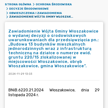
STRONA GŁÓWNA
OCHRONA ŚRODOWISKA
DECYZJE ŚRODOWISKOWE
OBWIESZCZENIA I ZAWIADOMIENIA
ZAWIADOMIENIE WÓJTA GMINY WŁOSZAKOWICE O WYDANEJ DECYZJI O ŚRODOWISKOWYCH UWARUNKOWANIACH DLA PRZEDSIĘWZIĘCIA PN.: „BUDOWA 13 BUDYNKÓW MIESZKALNYCH JEDNORODZINNYCH WRAZ Z INFRASTRUKTURĄ TECHNICZNĄ NA DZIAŁCE O NUMERZE EWID. GRUNTU 220/15 ZLOKALIZOWANEJ W MIEJSCOWOŚCI WŁOSZAKOWICE, OBRĘB WŁOSZAKOWICE, GMINA WŁOSZAKOWICE”.
Zawiadomienie Wójta Gminy Włoszakowice
o wydanej decyzji o środowiskowych
uwarunkowaniach dla przedsięwzięcia pn.:
„Budowa 13 budynków mieszkalnych
jednorodzinnych wraz z infrastrukturą
techniczną na działce o numerze ewid.
gruntu 220/15 zlokalizowanej w
miejscowości Włoszakowice, obręb
Włoszakowice, gmina Włoszakowice”.
2024-11-29 13:03