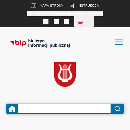
MAPA STRONY
INSTRUKCJA
KONTRAST DLA OSÓB SŁABOWIDZĄCYCH
PL
biuletyn
informacji publicznej