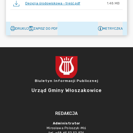
Decyzja środowiskowa - treść.pdf
1.48 MB
DRUKUJ
ZAPISZ DO PDF
METRYCZKA
Biuletyn Informacji Publicznej
Urząd Gminy Włoszakowice
REDAKCJA
Administrator
Mirosława Poloszyk-Miś
tel. +48 65 52 52 974