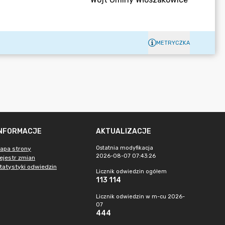
METRYCZKA
INFORMACJE
AKTUALIZACJE
Ostatnia modyfikacja
apa strony
2026-08-07 07:43:26
ejestr zmian
tatystyki odwiedzin
Licznik odwiedzin ogółem
113 114
Licznik odwiedzin w m-cu 2026-
07
444