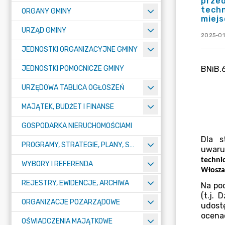
przed
techn
ORGANY GMINY
miejs
URZĄD GMINY
2025-01
JEDNOSTKI ORGANIZACYJNE GMINY
JEDNOSTKI POMOCNICZE GMINY
URZĘDOWA TABLICA OGŁOSZEŃ
MAJĄTEK, BUDŻET I FINANSE
GOSPODARKA NIERUCHOMOŚCIAMI
PROGRAMY, STRATEGIE, PLANY, SPRAWOZDANIA I OPRACOWANIA
WYBORY I REFERENDA
REJESTRY, EWIDENCJE, ARCHIWA
ORGANIZACJE POZARZĄDOWE
OŚWIADCZENIA MAJĄTKOWE