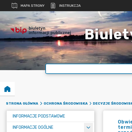
MAPA STRONY
INSTRUKCJA
biuletyn
Biulet
informacji publicznej
STRONA GŁÓWNA
OCHRONA ŚRODOWISKA
DECYZJE ŚRODOWIS
INFORMACJE PODSTAWOWE
Obwi
termi
INFORMACJE OGÓLNE