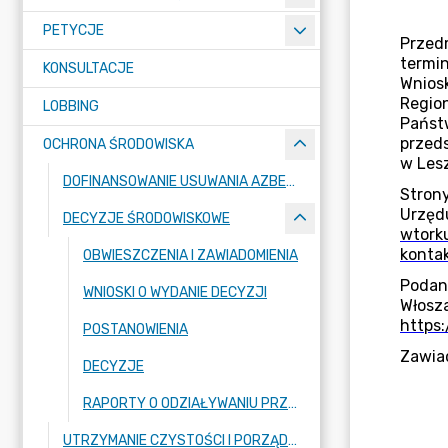
PETYCJE
KONSULTACJE
LOBBING
OCHRONA ŚRODOWISKA
DOFINANSOWANIE USUWANIA AZBESTU
DECYZJE ŚRODOWISKOWE
OBWIESZCZENIA I ZAWIADOMIENIA
WNIOSKI O WYDANIE DECYZJI
POSTANOWIENIA
DECYZJE
RAPORTY O ODZIAŁYWANIU PRZEDSIĘWZIĘĆ NA ŚRODOWISKO
UTRZYMANIE CZYSTOŚCI I PORZĄDKU