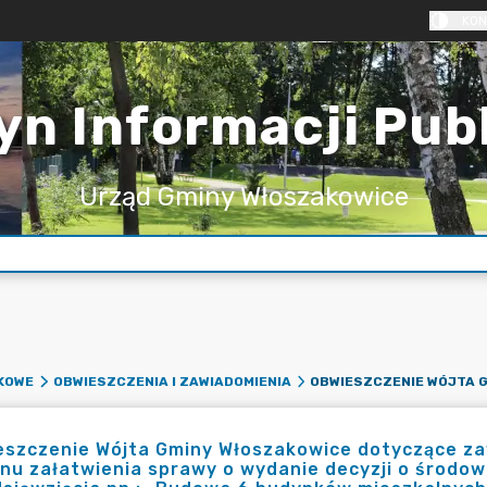
KON
yn Informacji Pub
Urząd Gminy Włoszakowice
KOWE
OBWIESZCZENIA I ZAWIADOMIENIA
eszczenie Wójta Gminy Włoszakowice dotyczące z
nu załatwienia sprawy o wydanie decyzji o środ