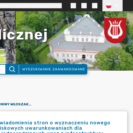
TRAST DLA OSÓB SŁABOWIDZĄCYCH
PL
licznej
WYSZUKIWANIE ZAAWANSOWANE
OBWIESZCZENIE WÓJTA GMINY WŁOSZAKOWICE DOTYCZĄCE ZAWIADOMIENIA STRON O WYZNACZENIU NOWEGO TERMINU ZAŁATWIENIA SPRAWY O WYDANIE DECYZJI O ŚRODOWISKOWYCH UWARUNKOWANIACH DLA PRZEDSIĘWZIĘCIA PN.: „BUDOWA 6 BUDYNKÓW MIESZKALNYCH JEDNORODZINNYCH WRAZ Z INFRASTRUKTURĄ TECHNICZNĄ NA DZIAŁKACH O NUMERACH EWID. GRUNTÓW 581/26 I 581/33 ZLOKALIZOWANYCH W MIEJSCOWOŚCI WŁOSZAKOWICE, OBRĘB WŁOSZAKOWICE, GMINA WŁOSZAKOWICE”.
awiadomienia stron o wyznaczeniu nowego
owiskowych uwarunkowaniach dla