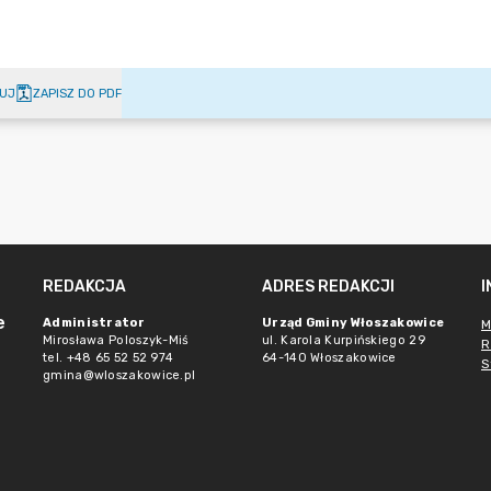
UJ
ZAPISZ DO PDF
REDAKCJA
ADRES REDAKCJI
e
Administrator
Urząd Gminy Włoszakowice
M
Mirosława Poloszyk-Miś
ul. Karola Kurpińskiego 29
R
tel. +48 65 52 52 974
64-140 Włoszakowice
S
gmina@wloszakowice.pl