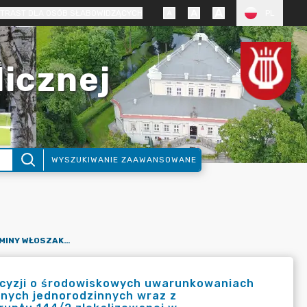
TRAST DLA OSÓB SŁABOWIDZĄCYCH
PL
licznej
WYSZUKIWANIE ZAAWANSOWANE
ZAWIADOMIENIE WÓJTA GMINY WŁOSZAKOWICE O WYDANEJ DECYZJI O ŚRODOWISKOWYCH UWARUNKOWANIACH DLA PRZEDSIĘWZIĘCIA PN.: „BUDOWA 42 BUDYNKÓW MIESZKALNYCH JEDNORODZINNYCH WRAZ Z INFRASTRUKTURĄ TECHNICZNĄ NA DZIAŁCE O NUMERZE EWID. GRUNTU 144/2 ZLOKALIZOWANEJ W MIEJSCOWOŚCI JEZIERZYCE KOŚCIELNE, OBRĘB JEZIERZYCE KOŚCIELNE, GMINA WŁOSZAKOWICE”.
ecyzji o środowiskowych uwarunkowaniach
lnych jednorodzinnych wraz z