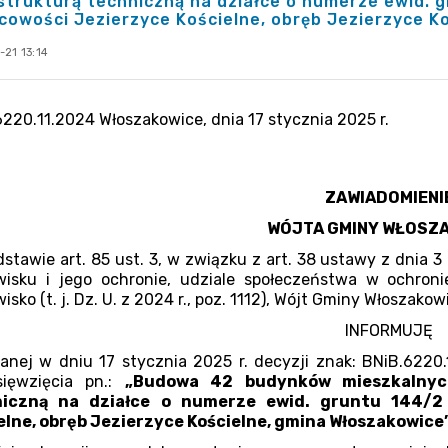
strukturą techniczną na działce o numerze ewid. 
cowości Jezierzyce Kościelne, obręb Jezierzyce K
21 13:14