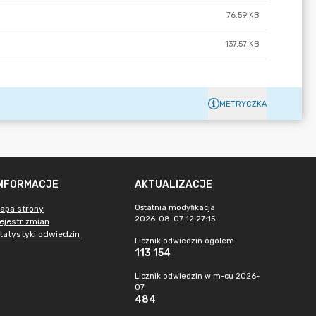
76.59 KB
137.57 KB
METRYCZKA
INFORMACJE
AKTUALIZACJE
Ostatnia modyfikacja
apa strony
2026-08-07 12:27:15
ejestr zmian
tatystyki odwiedzin
Licznik odwiedzin ogółem
113 154
Licznik odwiedzin w m-cu 2026-
07
484