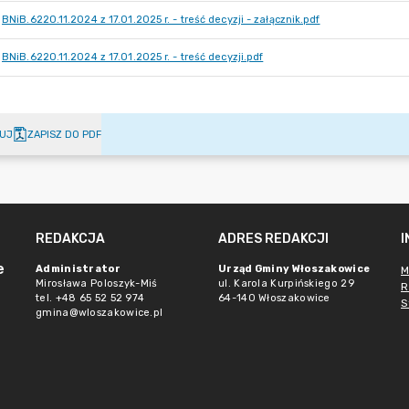
BNiB.6220.11.2024 z 17.01.2025 r. - treść decyzji - załącznik.pdf
BNiB.6220.11.2024 z 17.01.2025 r. - treść decyzji.pdf
UJ
ZAPISZ DO PDF
REDAKCJA
ADRES REDAKCJI
e
Administrator
Urząd Gminy Włoszakowice
M
Mirosława Poloszyk-Miś
ul. Karola Kurpińskiego 29
R
tel. +48 65 52 52 974
64-140 Włoszakowice
S
gmina@wloszakowice.pl