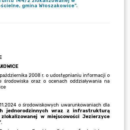
gruntu 144/2 zlokalizowanej w
ościelne, gmina Włoszakowice”.