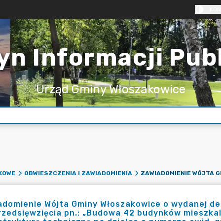
KON
yn Informacji Pub
Urząd Gminy Włoszakowice
KOWE
OBWIESZCZENIA I ZAWIADOMIENIA
adomienie Wójta Gminy Włoszakowice o wydanej d
rzedsięwzięcia pn.: „Budowa 42 budynków mieszka