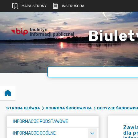
MAPA STRONY
INSTRUKCJA
biuletyn
Biulet
informacji publicznej
STRONA GŁÓWNA
OCHRONA ŚRODOWISKA
DECYZJE ŚRODOWIS
INFORMACJE PODSTAWOWE
Zawi
dla p
INFORMACJE OGÓLNE