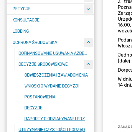
PETYCJE
KONSULTACJE
LOBBING
OCHRONA ŚRODOWISKA
DOFINANSOWANIE USUWANIA AZBESTU
DECYZJE ŚRODOWISKOWE
OBWIESZCZENIA I ZAWIADOMIENIA
WNIOSKI O WYDANIE DECYZJI
POSTANOWIENIA
DECYZJE
RAPORTY O ODZIAŁYWANIU PRZEDSIĘWZIĘĆ NA ŚRODOWISKO
ZAŁĄCZ
UTRZYMANIE CZYSTOŚCI I PORZĄDKU