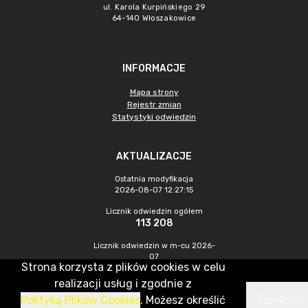
ul. Karola Kurpińskiego 29
64-140 Włoszakowice
INFORMACJE
Mapa strony
Rejestr zmian
Statystyki odwiedzin
AKTUALIZACJE
Ostatnia modyfikacja
2026-08-07 12:27:15
Licznik odwiedzin ogółem
113 208
Licznik odwiedzin w m-cu 2026-
07
Strona korzysta z plików cookies w celu
538
realizacji usług i zgodnie z
Polityką Plików Cookies
. Możesz określić
Zamknij
CMS & Hosting: Nefeni Sp. z o.o.