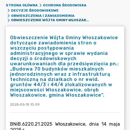
STRONA GŁÓWNA
OCHRONA ŚRODOWISKA
DECYZJE ŚRODOWISKOWE
OBWIESZCZENIA I ZAWIADOMIENIA
OBWIESZCZENIE WÓJTA GMINY WŁOSZAKOWICE DOTYCZĄCE ZAWIADOMIENIA STRON O WSZCZĘCIU POSTĘPOWANIA ADMINISTRACYJNEGO W SPRAWIE WYDANIA DECYZJI O ŚRODOWISKOWYCH UWARUNKOWANIACH DLA PRZEDSIĘWZIĘCIA PN.: „BUDOWA 70 BUDYNKÓW MIESZKALNYCH JEDNORODZINNYCH WRAZ Z INFRASTRUKTURĄ TECHNICZNĄ NA DZIAŁKACH O NR EWID. GRUNTÓW 44/3 I 44/4 ZLOKALIZOWANYCH W MIEJSCOWOŚCI WŁOSZAKOWICE, OBRĘB WŁOSZAKOWICE, GMINA WŁOSZAKOWICE”.
Obwieszczenie Wójta Gminy Włoszakowice
dotyczące zawiadomienia stron o
wszczęciu postępowania
administracyjnego w sprawie wydania
decyzji o środowiskowych
uwarunkowaniach dla przedsięwzięcia pn.:
„Budowa 70 budynków mieszkalnych
jednorodzinnych wraz z infrastrukturą
techniczną na działkach o nr ewid.
gruntów 44/3 i 44/4 zlokalizowanych w
miejscowości Włoszakowice, obręb
Włoszakowice, gmina Włoszakowice”.
2025-05-15 10:09