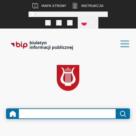
MAPA STRONY
INSTRUKCJA
KONTRAST DLA OSÓB SŁABOWIDZĄCYCH
PL
biuletyn
informacji publicznej