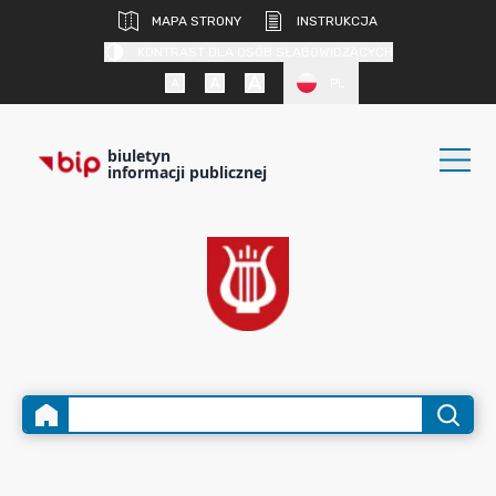
MAPA STRONY
INSTRUKCJA
KONTRAST DLA OSÓB SŁABOWIDZĄCYCH
PL
biuletyn
informacji publicznej