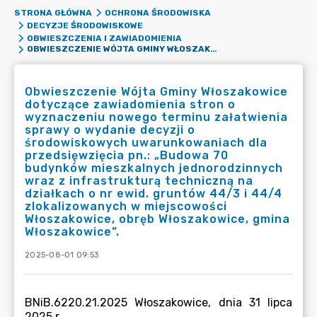
STRONA GŁÓWNA
OCHRONA ŚRODOWISKA
DECYZJE ŚRODOWISKOWE
OBWIESZCZENIA I ZAWIADOMIENIA
OBWIESZCZENIE WÓJTA GMINY WŁOSZAKOWICE DOTYCZĄCE ZAWIADOMIENIA STRON O WYZNACZENIU NOWEGO TERMINU ZAŁATWIENIA SPRAWY O WYDANIE DECYZJI O ŚRODOWISKOWYCH UWARUNKOWANIACH DLA PRZEDSIĘWZIĘCIA PN.: „BUDOWA 70 BUDYNKÓW MIESZKALNYCH JEDNORODZINNYCH WRAZ Z INFRASTRUKTURĄ TECHNICZNĄ NA DZIAŁKACH O NR EWID. GRUNTÓW 44/3 I 44/4 ZLOKALIZOWANYCH W MIEJSCOWOŚCI WŁOSZAKOWICE, OBRĘB WŁOSZAKOWICE, GMINA WŁOSZAKOWICE”.
Obwieszczenie Wójta Gminy Włoszakowice
dotyczące zawiadomienia stron o
wyznaczeniu nowego terminu załatwienia
sprawy o wydanie decyzji o
środowiskowych uwarunkowaniach dla
przedsięwzięcia pn.: „Budowa 70
budynków mieszkalnych jednorodzinnych
wraz z infrastrukturą techniczną na
działkach o nr ewid. gruntów 44/3 i 44/4
zlokalizowanych w miejscowości
Włoszakowice, obręb Włoszakowice, gmina
Włoszakowice”.
2025-08-01 09:53