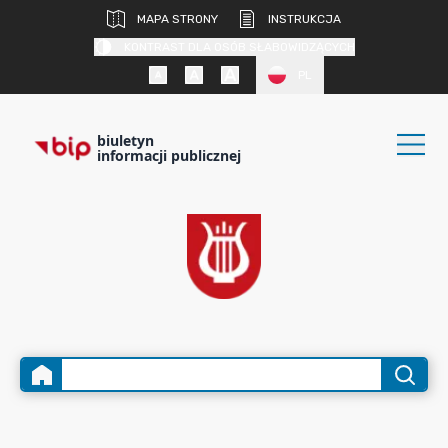
MAPA STRONY
INSTRUKCJA
KONTRAST DLA OSÓB SŁABOWIDZĄCYCH
PL
biuletyn
informacji publicznej