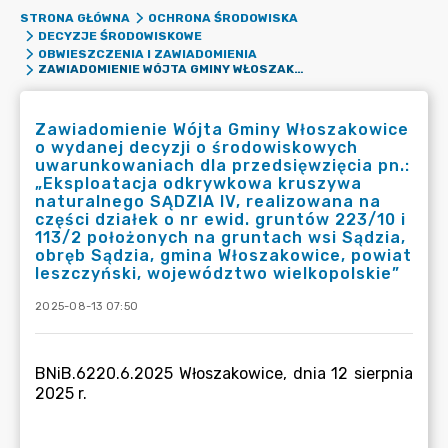
STRONA GŁÓWNA
OCHRONA ŚRODOWISKA
DECYZJE ŚRODOWISKOWE
OBWIESZCZENIA I ZAWIADOMIENIA
ZAWIADOMIENIE WÓJTA GMINY WŁOSZAKOWICE O WYDANEJ DECYZJI O ŚRODOWISKOWYCH UWARUNKOWANIACH DLA PRZEDSIĘWZIĘCIA PN.: „EKSPLOATACJA ODKRYWKOWA KRUSZYWA NATURALNEGO SĄDZIA IV, REALIZOWANA NA CZĘŚCI DZIAŁEK O NR EWID. GRUNTÓW 223/10 I 113/2 POŁOŻONYCH NA GRUNTACH WSI SĄDZIA, OBRĘB SĄDZIA, GMINA WŁOSZAKOWICE, POWIAT LESZCZYŃSKI, WOJEWÓDZTWO WIELKOPOLSKIE”
Zawiadomienie Wójta Gminy Włoszakowice
o wydanej decyzji o środowiskowych
uwarunkowaniach dla przedsięwzięcia pn.:
„Eksploatacja odkrywkowa kruszywa
naturalnego SĄDZIA IV, realizowana na
części działek o nr ewid. gruntów 223/10 i
113/2 położonych na gruntach wsi Sądzia,
obręb Sądzia, gmina Włoszakowice, powiat
leszczyński, województwo wielkopolskie”
2025-08-13 07:50