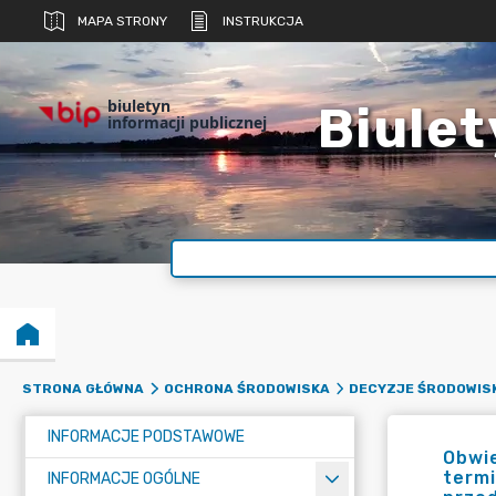
MAPA STRONY
INSTRUKCJA
biuletyn
Biulet
informacji publicznej
STRONA GŁÓWNA
OCHRONA ŚRODOWISKA
DECYZJE ŚRODOWIS
INFORMACJE PODSTAWOWE
Obwi
termi
INFORMACJE OGÓLNE