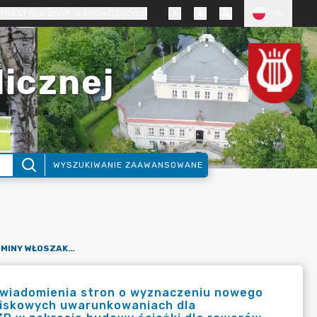
TRAST DLA OSÓB SŁABOWIDZĄCYCH
PL
licznej
WYSZUKIWANIE ZAAWANSOWANE
OBWIESZCZENIE WÓJTA GMINY WŁOSZAKOWICE DOTYCZĄCE ZAWIADOMIENIA STRON O WYZNACZENIU NOWEGO TERMINU ZAŁATWIENIA SPRAWY O WYDANIE DECYZJI O ŚRODOWISKOWYCH UWARUNKOWANIACH DLA PRZEDSIĘWZIĘCIA PN.: „ROZBUDOWA DROGI POWIATOWEJ 3903P W ZAKRESIE BUDOWY ŚCIEŻKI DLA ROWERÓW NA ODCINKU OD BRENNA W KIERUNKU WŁOSZAKOWIC ODCINEK TŁUCZNIA – WŁOSZAKOWICE”.
awiadomienia stron o wyznaczeniu nowego
owiskowych uwarunkowaniach dla