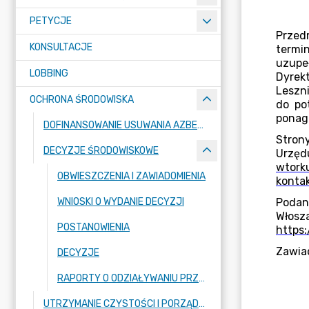
PETYCJE
KONSULTACJE
LOBBING
OCHRONA ŚRODOWISKA
DOFINANSOWANIE USUWANIA AZBESTU
DECYZJE ŚRODOWISKOWE
OBWIESZCZENIA I ZAWIADOMIENIA
WNIOSKI O WYDANIE DECYZJI
POSTANOWIENIA
DECYZJE
RAPORTY O ODZIAŁYWANIU PRZEDSIĘWZIĘĆ NA ŚRODOWISKO
UTRZYMANIE CZYSTOŚCI I PORZĄDKU