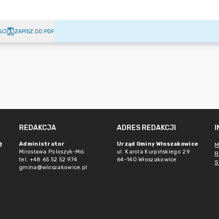
UJ
ZAPISZ DO PDF
REDAKCJA
ADRES REDAKCJI
e
Administrator
Urząd Gminy Włoszakowice
M
Mirosława Poloszyk-Miś
ul. Karola Kurpińskiego 29
R
tel. +48 65 52 52 974
64-140 Włoszakowice
S
gmina@wloszakowice.pl