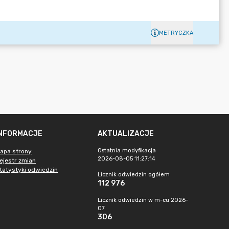
METRYCZKA
INFORMACJE
AKTUALIZACJE
Ostatnia modyfikacja
apa strony
2026-08-05 11:27:14
ejestr zmian
tatystyki odwiedzin
Licznik odwiedzin ogółem
112 976
Licznik odwiedzin w m-cu 2026-
07
306