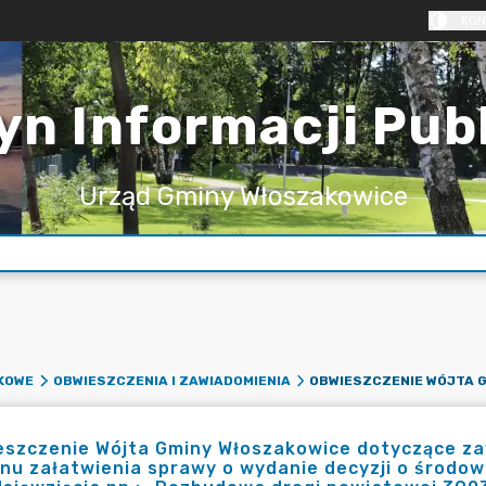
KON
yn Informacji Pub
Urząd Gminy Włoszakowice
KOWE
OBWIESZCZENIA I ZAWIADOMIENIA
eszczenie Wójta Gminy Włoszakowice dotyczące z
nu załatwienia sprawy o wydanie decyzji o środ