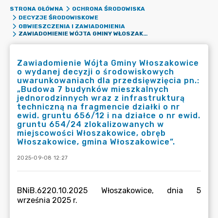
STRONA GŁÓWNA
OCHRONA ŚRODOWISKA
DECYZJE ŚRODOWISKOWE
OBWIESZCZENIA I ZAWIADOMIENIA
ZAWIADOMIENIE WÓJTA GMINY WŁOSZAKOWICE O WYDANEJ DECYZJI O ŚRODOWISKOWYCH UWARUNKOWANIACH DLA PRZEDSIĘWZIĘCIA PN.: „BUDOWA 7 BUDYNKÓW MIESZKALNYCH JEDNORODZINNYCH WRAZ Z INFRASTRUKTURĄ TECHNICZNĄ NA FRAGMENCIE DZIAŁKI O NR EWID. GRUNTU 656/12 I NA DZIAŁCE O NR EWID. GRUNTU 654/24 ZLOKALIZOWANYCH W MIEJSCOWOŚCI WŁOSZAKOWICE, OBRĘB WŁOSZAKOWICE, GMINA WŁOSZAKOWICE”.
Zawiadomienie Wójta Gminy Włoszakowice
o wydanej decyzji o środowiskowych
uwarunkowaniach dla przedsięwzięcia pn.:
„Budowa 7 budynków mieszkalnych
jednorodzinnych wraz z infrastrukturą
techniczną na fragmencie działki o nr
ewid. gruntu 656/12 i na działce o nr ewid.
gruntu 654/24 zlokalizowanych w
miejscowości Włoszakowice, obręb
Włoszakowice, gmina Włoszakowice”.
2025-09-08 12:27