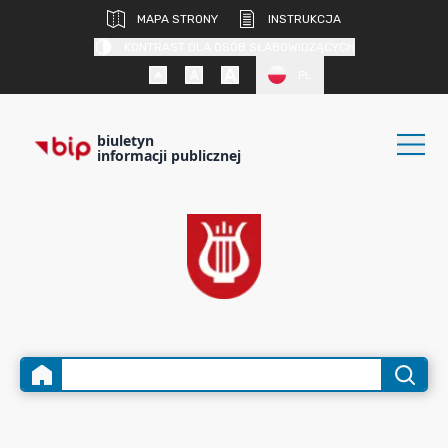
MAPA STRONY
INSTRUKCJA
KONTRAST DLA OSÓB SŁABOWIDZĄCYCH
PL
biuletyn
informacji publicznej