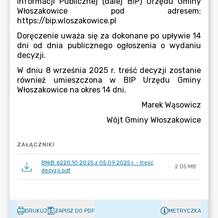
ZAŁĄCZNIKI
BNiB.6220.10.2025 z 05.09.2025 r. - treść
2.05 MB
decyzji.pdf
DRUKUJ
ZAPISZ DO PDF
METRYCZKA