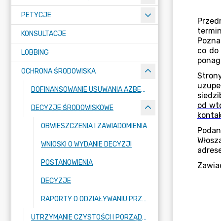
PETYCJE
KONSULTACJE
LOBBING
OCHRONA ŚRODOWISKA
DOFINANSOWANIE USUWANIA AZBESTU
DECYZJE ŚRODOWISKOWE
OBWIESZCZENIA I ZAWIADOMIENIA
WNIOSKI O WYDANIE DECYZJI
POSTANOWIENIA
DECYZJE
RAPORTY O ODZIAŁYWANIU PRZEDSIĘWZIĘĆ NA ŚRODOWISKO
UTRZYMANIE CZYSTOŚCI I PORZĄDKU