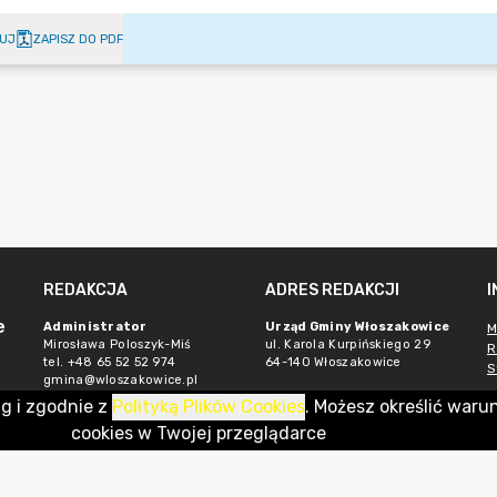
UJ
ZAPISZ DO PDF
REDAKCJA
ADRES REDAKCJI
e
Administrator
Urząd Gminy Włoszakowice
M
Mirosława Poloszyk-Miś
ul. Karola Kurpińskiego 29
R
tel. +48 65 52 52 974
64-140 Włoszakowice
S
gmina@wloszakowice.pl
ug i zgodnie z
Polityką Plików Cookies
. Możesz określić waru
cookies w Twojej przeglądarce