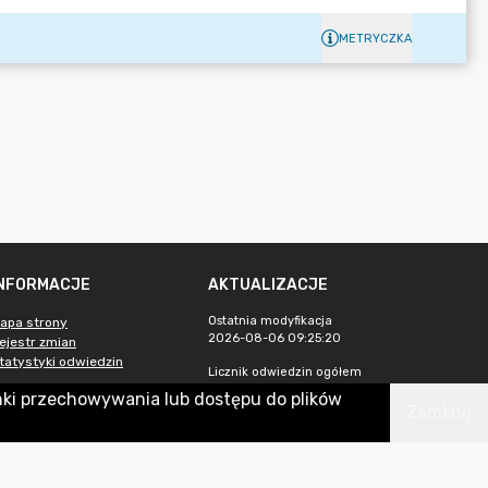
METRYCZKA
INFORMACJE
AKTUALIZACJE
Ostatnia modyfikacja
apa strony
2026-08-06 09:25:20
ejestr zmian
tatystyki odwiedzin
Licznik odwiedzin ogółem
113 061
nki przechowywania lub dostępu do plików
Zamknij
Licznik odwiedzin w m-cu 2026-
07
391