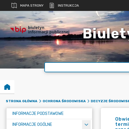
MAPA STRONY
INSTRUKCJA
biuletyn
Biulet
informacji publicznej
STRONA GŁÓWNA
OCHRONA ŚRODOWISKA
DECYZJE ŚRODOWIS
INFORMACJE PODSTAWOWE
Obwi
termi
INFORMACJE OGÓLNE