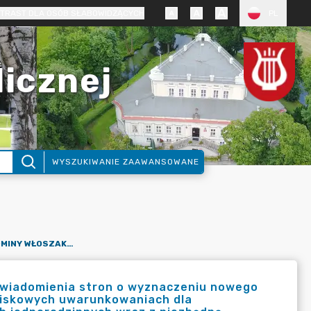
TRAST DLA OSÓB SŁABOWIDZĄCYCH
PL
licznej
WYSZUKIWANIE ZAAWANSOWANE
OBWIESZCZENIE WÓJTA GMINY WŁOSZAKOWICE DOTYCZĄCE ZAWIADOMIENIA STRON O WYZNACZENIU NOWEGO TERMINU ZAŁATWIENIA SPRAWY O WYDANIE DECYZJI O ŚRODOWISKOWYCH UWARUNKOWANIACH DLA PRZEDSIĘWZIĘCIA PN.: „BUDOWA 25 BUDYNKÓW MIESZKALNYCH JEDNORODZINNYCH WRAZ Z NIEZBĘDNĄ INFRASTRUKTURĄ TECHNICZNĄ W MIEJSCOWOŚCI GROTNIKI, NA DZIAŁKACH O NR EWID. GRUNTÓW 564/16 I 564/18 OBRĘB GROTNIKI, GMINA WŁOSZAKOWICE”.
awiadomienia stron o wyznaczeniu nowego
owiskowych uwarunkowaniach dla