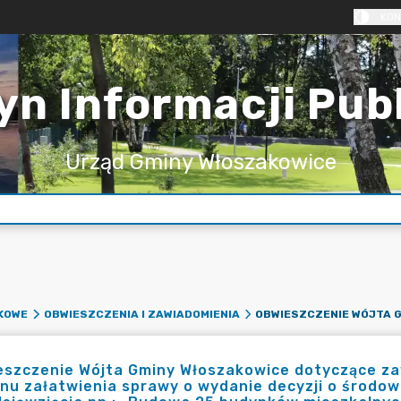
KON
yn Informacji Pub
Urząd Gminy Włoszakowice
KOWE
OBWIESZCZENIA I ZAWIADOMIENIA
eszczenie Wójta Gminy Włoszakowice dotyczące z
nu załatwienia sprawy o wydanie decyzji o środ