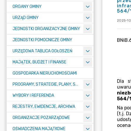
przed
infra
ORGANY GMINY
564/1
URZĄD GMINY
2025-10
JEDNOSTKI ORGANIZACYJNE GMINY
JEDNOSTKI POMOCNICZE GMINY
URZĘDOWA TABLICA OGŁOSZEŃ
MAJĄTEK, BUDŻET I FINANSE
GOSPODARKA NIERUCHOMOŚCIAMI
PROGRAMY, STRATEGIE, PLANY, SPRAWOZDANIA I OPRACOWANIA
WYBORY I REFERENDA
REJESTRY, EWIDENCJE, ARCHIWA
ORGANIZACJE POZARZĄDOWE
OŚWIADCZENIA MAJĄTKOWE