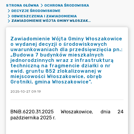
STRONA GŁÓWNA
OCHRONA ŚRODOWISKA
DECYZJE ŚRODOWISKOWE
OBWIESZCZENIA I ZAWIADOMIENIA
ZAWIADOMIENIE WÓJTA GMINY WŁOSZAKOWICE O WYDANEJ DECYZJI O ŚRODOWISKOWYCH UWARUNKOWANIACH DLA PRZEDSIĘWZIĘCIA PN.: „BUDOWA 7 BUDYNKÓW MIESZKALNYCH JEDNORODZINNYCH WRAZ Z INFRASTRUKTURĄ TECHNICZNĄ NA FRAGMENCIE DZIAŁKI O NR EWID. GRUNTU 852 ZLOKALIZOWANEJ W MIEJSCOWOŚCI WŁOSZAKOWICE, OBRĘB GROTNIKI, GMINA WŁOSZAKOWICE”.
Zawiadomienie Wójta Gminy Włoszakowice
o wydanej decyzji o środowiskowych
uwarunkowaniach dla przedsięwzięcia pn.:
„Budowa 7 budynków mieszkalnych
jednorodzinnych wraz z infrastrukturą
techniczną na fragmencie działki o nr
ewid. gruntu 852 zlokalizowanej w
miejscowości Włoszakowice, obręb
Grotniki, gmina Włoszakowice”.
2025-10-27 09:19