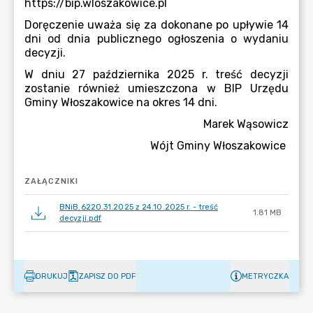
ZAŁĄCZNIKI
BNiB.6220.31.2025 z 24.10.2025 r. - treść
1.81 MB
decyzji.pdf
DRUKUJ
ZAPISZ DO PDF
METRYCZKA