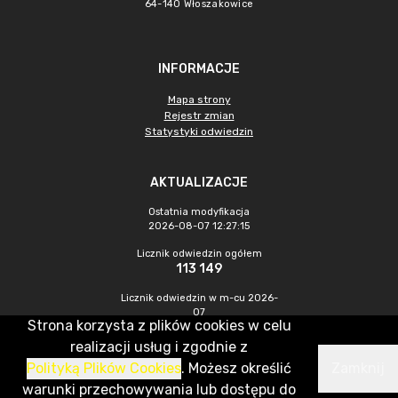
64-140 Włoszakowice
INFORMACJE
Mapa strony
Rejestr zmian
Statystyki odwiedzin
AKTUALIZACJE
Ostatnia modyfikacja
2026-08-07 12:27:15
Licznik odwiedzin ogółem
113 149
Licznik odwiedzin w m-cu 2026-
07
Strona korzysta z plików cookies w celu
479
realizacji usług i zgodnie z
Polityką Plików Cookies
. Możesz określić
Zamknij
CMS & Hosting: Nefeni Sp. z o.o.
warunki przechowywania lub dostępu do