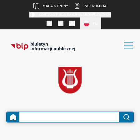
MAPA STRONY
INSTRUKCJA
KONTRAST DLA OSÓB SŁABOWIDZĄCYCH
PL
biuletyn
informacji publicznej