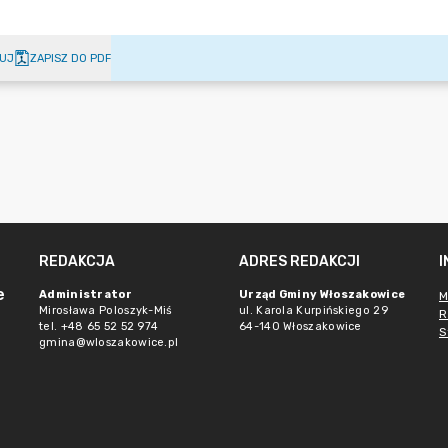
UJ
ZAPISZ DO PDF
REDAKCJA
ADRES REDAKCJI
e
Administrator
Urząd Gminy Włoszakowice
M
Mirosława Poloszyk-Miś
ul. Karola Kurpińskiego 29
R
tel. +48 65 52 52 974
64-140 Włoszakowice
S
gmina@wloszakowice.pl