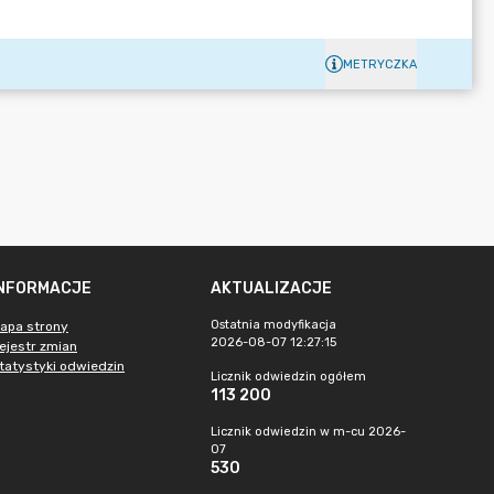
METRYCZKA
INFORMACJE
AKTUALIZACJE
Ostatnia modyfikacja
apa strony
2026-08-07 12:27:15
ejestr zmian
tatystyki odwiedzin
Licznik odwiedzin ogółem
113 200
Licznik odwiedzin w m-cu 2026-
07
530