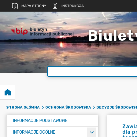
MAPA STRONY
INSTRUKCJA
biuletyn
Biulet
informacji publicznej
STRONA GŁÓWNA
OCHRONA ŚRODOWISKA
DECYZJE ŚRODOWIS
INFORMACJE PODSTAWOWE
Zawi
dla p
INFORMACJE OGÓLNE