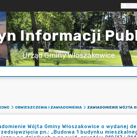
KON
yn Informacji Pub
Urząd Gminy Włoszakowice
KOWE
OBWIESZCZENIA I ZAWIADOMIENIA
adomienie Wójta Gminy Włoszakowice o wydanej d
rzedsięwzięcia pn.: „Budowa 1 budynku mieszkalne