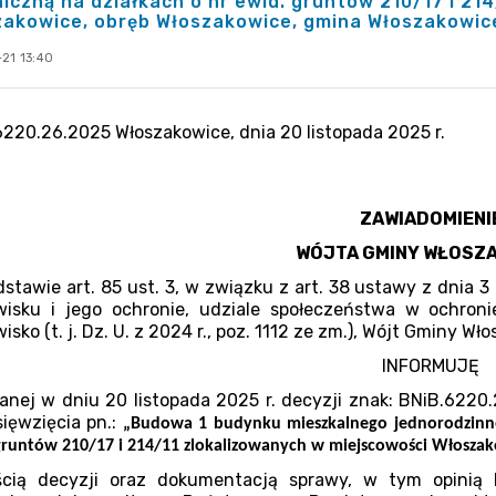
iczną na działkach o nr ewid. gruntów 210/17 i 21
akowice, obręb Włoszakowice, gmina Włoszakowice
21 13:40