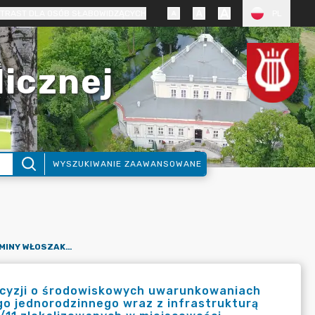
TRAST DLA OSÓB SŁABOWIDZĄCYCH
PL
licznej
WYSZUKIWANIE ZAAWANSOWANE
ZAWIADOMIENIE WÓJTA GMINY WŁOSZAKOWICE O WYDANEJ DECYZJI O ŚRODOWISKOWYCH UWARUNKOWANIACH DLA PRZEDSIĘWZIĘCIA PN.: „BUDOWA 1 BUDYNKU MIESZKALNEGO JEDNORODZINNEGO WRAZ Z INFRASTRUKTURĄ TECHNICZNĄ NA DZIAŁKACH O NR EWID. GRUNTÓW 210/17 I 214/11 ZLOKALIZOWANYCH W MIEJSCOWOŚCI WŁOSZAKOWICE, OBRĘB WŁOSZAKOWICE, GMINA WŁOSZAKOWICE”.
ecyzji o środowiskowych uwarunkowaniach
go jednorodzinnego wraz z infrastrukturą