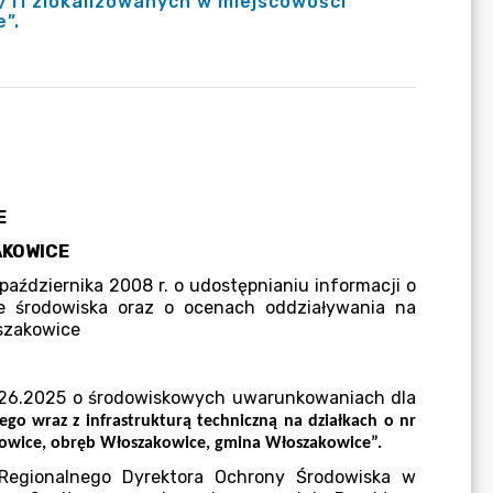
4/11 zlokalizowanych w miejscowości
”.