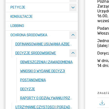
PETYCJE
KONSULTACJE
LOBBING
OCHRONA ŚRODOWISKA
DOFINANSOWANIE USUWANIA AZBESTU
DECYZJE ŚRODOWISKOWE
OBWIESZCZENIA I ZAWIADOMIENIA
WNIOSKI O WYDANIE DECYZJI
POSTANOWIENIA
DECYZJE
ZAŁĄCZ
RAPORTY O ODZIAŁYWANIU PRZEDSIĘWZIĘĆ NA ŚRODOWISKO
UTRZYMANIE CZYSTOŚCI I PORZĄDKU