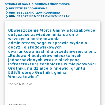
STRONA GŁÓWNA
OCHRONA ŚRODOWISKA
DECYZJE ŚRODOWISKOWE
OBWIESZCZENIA I ZAWIADOMIENIA
OBWIESZCZENIE WÓJTA GMINY WŁOSZAKOWICE DOTYCZĄCE ZAWIADOMIENIA STRON O WSZCZĘCIU POSTĘPOWANIA ADMINISTRACYJNEGO W SPRAWIE WYDANIA DECYZJI O ŚRODOWISKOWYCH UWARUNKOWANIACH DLA PRZEDSIĘWZIĘCIA PN.: „BUDOWA 4 BUDYNKÓW MIESZKALNYCH JEDNORODZINNYCH WRAZ Z NIEZBĘDNĄ INFRASTRUKTURĄ TECHNICZNĄ W MIEJSCOWOŚCI GROTNIKI, NA DZIAŁCE O NR EWID. GRUNTU 533/8 OBRĘB GROTNIKI, GMINA WŁOSZAKOWICE”.
Obwieszczenie Wójta Gminy Włoszakowice
dotyczące zawiadomienia stron o
wszczęciu postępowania
administracyjnego w sprawie wydania
decyzji o środowiskowych
uwarunkowaniach dla przedsięwzięcia pn.:
„Budowa 4 budynków mieszkalnych
jednorodzinnych wraz z niezbędną
infrastrukturą techniczną w miejscowości
Grotniki, na działce o nr ewid. gruntu
533/8 obręb Grotniki, gmina
Włoszakowice”.
2026-02-25 10:41
ZAŁĄCZNIKI