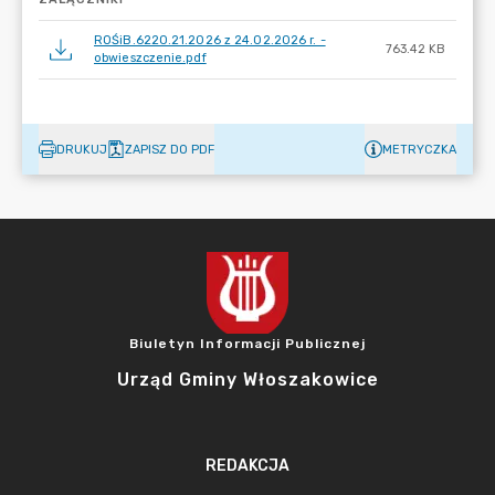
ROŚiB.6220.21.2026 z 24.02.2026 r. -
763.42 KB
obwieszczenie.pdf
DRUKUJ
ZAPISZ DO PDF
METRYCZKA
Biuletyn Informacji Publicznej
Urząd Gminy Włoszakowice
REDAKCJA