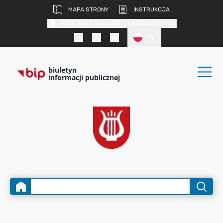
MAPA STRONY
INSTRUKCJA
KONTRAST DLA OSÓB SŁABOWIDZĄCYCH
PL
biuletyn
informacji publicznej