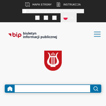
MAPA STRONY
INSTRUKCJA
KONTRAST DLA OSÓB SŁABOWIDZĄCYCH
PL
biuletyn
informacji publicznej