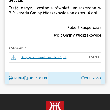
ZAŁĄCZNIKI
Decyzja środowiskowa - treść.pdf
1.64 MB
DRUKUJ
ZAPISZ DO PDF
METRYCZKA