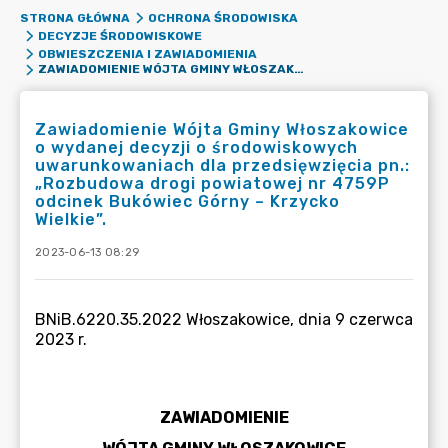
STRONA GŁÓWNA
OCHRONA ŚRODOWISKA
DECYZJE ŚRODOWISKOWE
OBWIESZCZENIA I ZAWIADOMIENIA
ZAWIADOMIENIE WÓJTA GMINY WŁOSZAKOWICE O WYDANEJ DECYZJI O ŚRODOWISKOWYCH UWARUNKOWANIACH DLA PRZEDSIĘWZIĘCIA PN.: „ROZBUDOWA DROGI POWIATOWEJ NR 4759P ODCINEK BUKÓWIEC GÓRNY – KRZYCKO WIELKIE”.
Zawiadomienie Wójta Gminy Włoszakowice
o wydanej decyzji o środowiskowych
uwarunkowaniach dla przedsięwzięcia pn.:
„Rozbudowa drogi powiatowej nr 4759P
odcinek Bukówiec Górny – Krzycko
Wielkie”.
2023-06-13 08:29