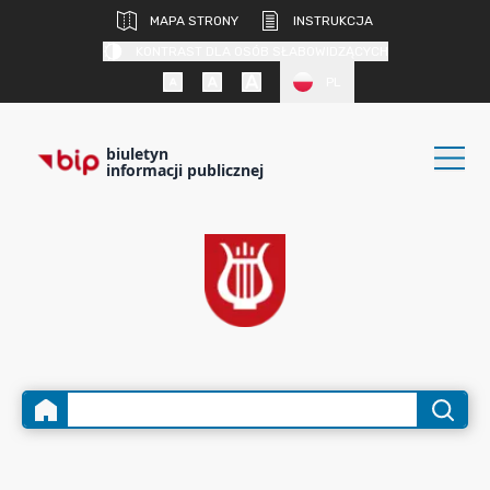
MAPA STRONY
INSTRUKCJA
KONTRAST DLA OSÓB SŁABOWIDZĄCYCH
PL
biuletyn
informacji publicznej