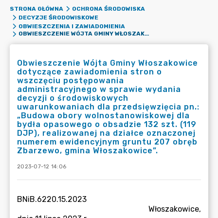
STRONA GŁÓWNA
OCHRONA ŚRODOWISKA
DECYZJE ŚRODOWISKOWE
OBWIESZCZENIA I ZAWIADOMIENIA
OBWIESZCZENIE WÓJTA GMINY WŁOSZAKOWICE DOTYCZĄCE ZAWIADOMIENIA STRON O WSZCZĘCIU POSTĘPOWANIA ADMINISTRACYJNEGO W SPRAWIE WYDANIA DECYZJI O ŚRODOWISKOWYCH UWARUNKOWANIACH DLA PRZEDSIĘWZIĘCIA PN.: „BUDOWA OBORY WOLNOSTANOWISKOWEJ DLA BYDŁA OPASOWEGO O OBSADZIE 132 SZT. (119 DJP), REALIZOWANEJ NA DZIAŁCE OZNACZONEJ NUMEREM EWIDENCYJNYM GRUNTU 207 OBRĘB ZBARZEWO, GMINA WŁOSZAKOWICE”.
Obwieszczenie Wójta Gminy Włoszakowice
dotyczące zawiadomienia stron o
wszczęciu postępowania
administracyjnego w sprawie wydania
decyzji o środowiskowych
uwarunkowaniach dla przedsięwzięcia pn.:
„Budowa obory wolnostanowiskowej dla
bydła opasowego o obsadzie 132 szt. (119
DJP), realizowanej na działce oznaczonej
numerem ewidencyjnym gruntu 207 obręb
Zbarzewo, gmina Włoszakowice”.
2023-07-12 14:06