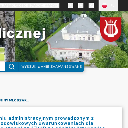
TRAST DLA OSÓB SŁABOWIDZĄCYCH
PL
licznej
WYSZUKIWANIE ZAAWANSOWANE
ZAWIADOMIENIE WÓJTA GMINY WŁOSZAKOWICE O POSTĘPOWANIU ADMINISTRACYJNYM PROWADZONYM Z UDZIAŁEM SPOŁECZEŃSTWA W SPRAWIE WYDANIA DECYZJI O ŚRODOWISKOWYCH UWARUNKOWANIACH DLA PRZEDSIĘWZIĘCIA PN. „ROZBUDOWA Z PRZEBUDOWĄ DROGI POWIATOWEJ NR 4761P NA ODCINKU KRZYŻOWIEC – ZBARZEWO – GRANICA WOJEWÓDZTWA”.
niu administracyjnym prowadzonym z
środowiskowych uwarunkowaniach dla