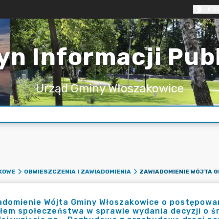
KON
yn Informacji Pub
Urząd Gminy Włoszakowice
KOWE
OBWIESZCZENIA I ZAWIADOMIENIA
adomienie Wójta Gminy Włoszakowice o postępowa
ałem społeczeństwa w sprawie wydania decyzji o 