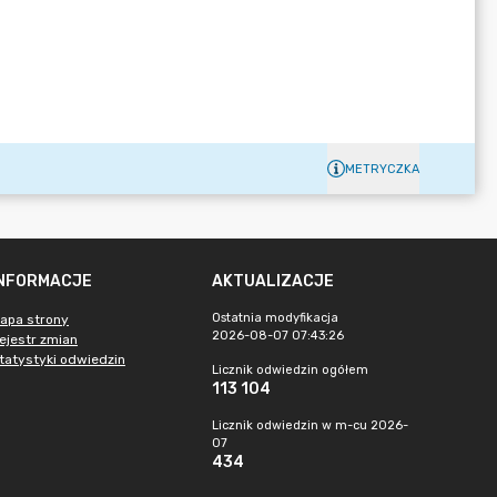
METRYCZKA
INFORMACJE
AKTUALIZACJE
Ostatnia modyfikacja
apa strony
2026-08-07 07:43:26
ejestr zmian
tatystyki odwiedzin
Licznik odwiedzin ogółem
113 104
Licznik odwiedzin w m-cu 2026-
07
434