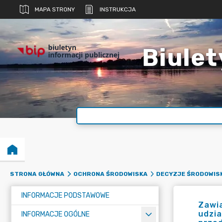
MAPA STRONY
INSTRUKCJA
biuletyn
Biulet
informacji publicznej
STRONA GŁÓWNA
OCHRONA ŚRODOWISKA
DECYZJE ŚRODOWIS
INFORMACJE PODSTAWOWE
Zawi
udzi
INFORMACJE OGÓLNE