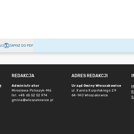
UJ
ZAPISZ DO PDF
REDAKCJA
ADRES REDAKCJI
e
Administrator
Urząd Gminy Włoszakowice
M
Mirosława Poloszyk-Miś
ul. Karola Kurpińskiego 29
R
tel. +48 65 52 52 974
64-140 Włoszakowice
S
gmina@wloszakowice.pl