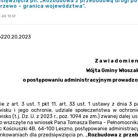
sięwzięcia pn. „Rozbudowa z przebudową drogi po
arzewo – granica województwa”.
-26 13:57