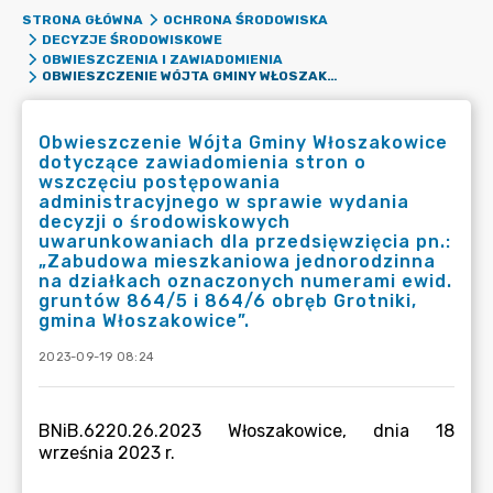
STRONA GŁÓWNA
OCHRONA ŚRODOWISKA
DECYZJE ŚRODOWISKOWE
OBWIESZCZENIA I ZAWIADOMIENIA
OBWIESZCZENIE WÓJTA GMINY WŁOSZAKOWICE DOTYCZĄCE ZAWIADOMIENIA STRON O WSZCZĘCIU POSTĘPOWANIA ADMINISTRACYJNEGO W SPRAWIE WYDANIA DECYZJI O ŚRODOWISKOWYCH UWARUNKOWANIACH DLA PRZEDSIĘWZIĘCIA PN.: „ZABUDOWA MIESZKANIOWA JEDNORODZINNA NA DZIAŁKACH OZNACZONYCH NUMERAMI EWID. GRUNTÓW 864/5 I 864/6 OBRĘB GROTNIKI, GMINA WŁOSZAKOWICE”.
Obwieszczenie Wójta Gminy Włoszakowice
dotyczące zawiadomienia stron o
wszczęciu postępowania
administracyjnego w sprawie wydania
decyzji o środowiskowych
uwarunkowaniach dla przedsięwzięcia pn.:
„Zabudowa mieszkaniowa jednorodzinna
na działkach oznaczonych numerami ewid.
gruntów 864/5 i 864/6 obręb Grotniki,
gmina Włoszakowice”.
2023-09-19 08:24