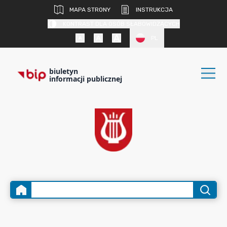
MAPA STRONY
INSTRUKCJA
KONTRAST DLA OSÓB SŁABOWIDZĄCYCH
PL
biuletyn
informacji publicznej