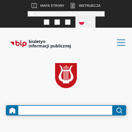
MAPA STRONY
INSTRUKCJA
KONTRAST DLA OSÓB SŁABOWIDZĄCYCH
PL
biuletyn
informacji publicznej