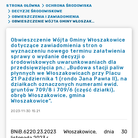
STRONA GŁÓWNA
OCHRONA ŚRODOWISKA
DECYZJE ŚRODOWISKOWE
OBWIESZCZENIA I ZAWIADOMIENIA
OBWIESZCZENIE WÓJTA GMINY WŁOSZAKOWICE DOTYCZĄCE ZAWIADOMIENIA STRON O WYZNACZENIU NOWEGO TERMINU ZAŁATWIENIA SPRAWY O WYDANIE DECYZJI O ŚRODOWISKOWYCH UWARUNKOWANIACH DLA PRZEDSIĘWZIĘCIA PN.: „BUDOWA STACJI PALIW PŁYNNYCH WE WŁOSZAKOWICACH PRZY PLACU 21 PAŹDZIERNIKA 1 (RONDO JANA PAWŁA II), NA DZIAŁKACH OZNACZONYCH NUMERAMI EWID. GRUNTÓW 709/8 I 709/6 (CZĘŚĆ DZIAŁKI), OBRĘB WŁOSZAKOWICE, GMINA WŁOSZAKOWICE”.
Obwieszczenie Wójta Gminy Włoszakowice
dotyczące zawiadomienia stron o
wyznaczeniu nowego terminu załatwienia
sprawy o wydanie decyzji o
środowiskowych uwarunkowaniach dla
przedsięwzięcia pn.: „Budowa stacji paliw
płynnych we Włoszakowicach przy Placu
21 Października 1 (rondo Jana Pawła II), na
działkach oznaczonych numerami ewid.
gruntów 709/8 i 709/6 (część działki),
obręb Włoszakowice, gmina
Włoszakowice”.
2023-11-30 15:21