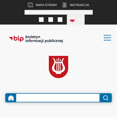
MAPA STRONY
INSTRUKCJA
KONTRAST DLA OSÓB SŁABOWIDZĄCYCH
PL
biuletyn
informacji publicznej