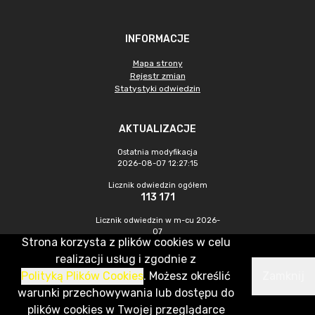
INFORMACJE
Mapa strony
Rejestr zmian
Statystyki odwiedzin
AKTUALIZACJE
Ostatnia modyfikacja
2026-08-07 12:27:15
Licznik odwiedzin ogółem
113 171
Licznik odwiedzin w m-cu 2026-
07
Strona korzysta z plików cookies w celu
501
realizacji usług i zgodnie z
Polityką Plików Cookies
. Możesz określić
Zamknij
CMS & Hosting: Nefeni Sp. z o.o.
warunki przechowywania lub dostępu do
plików cookies w Twojej przeglądarce