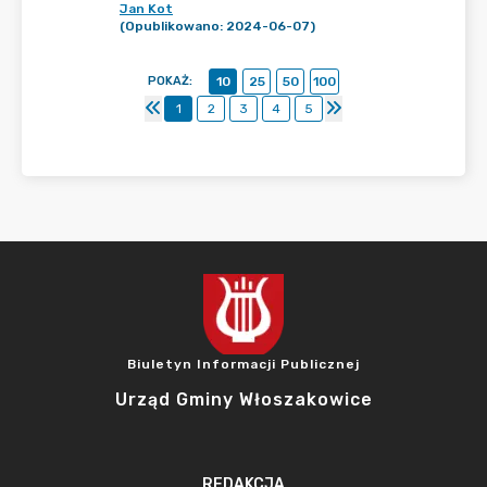
Jan Kot
(Opublikowano: 2024-06-07)
POKAŻ
:
10
25
50
100
1
2
3
4
5
Biuletyn Informacji Publicznej
Urząd Gminy Włoszakowice
REDAKCJA