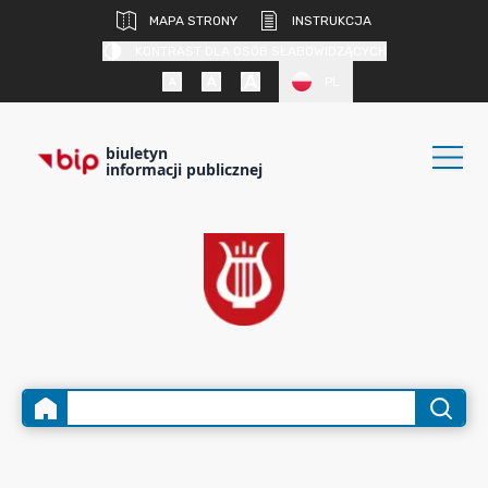
MAPA STRONY
INSTRUKCJA
KONTRAST DLA OSÓB SŁABOWIDZĄCYCH
PL
biuletyn
informacji publicznej