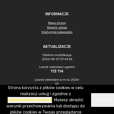
INFORMACJE
Mapa strony
Rejestr zmian
Statystyki odwiedzin
AKTUALIZACJE
Ostatnia modyfikacja
2026-08-07 07:43:26
Licznik odwiedzin ogółem
113 114
Licznik odwiedzin w m-cu 2026-
07
Strona korzysta z plików cookies w celu
444
realizacji usług i zgodnie z
Polityką Plików Cookies
. Możesz określić
Zamknij
CMS & Hosting: Nefeni Sp. z o.o.
warunki przechowywania lub dostępu do
plików cookies w Twojej przeglądarce