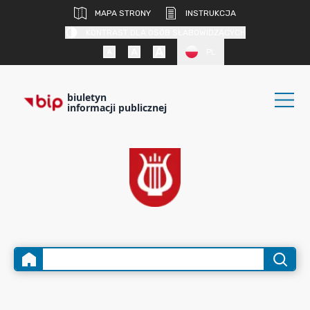
MAPA STRONY
INSTRUKCJA
KONTRAST DLA OSÓB SŁABOWIDZĄCYCH
PL
biuletyn
informacji publicznej